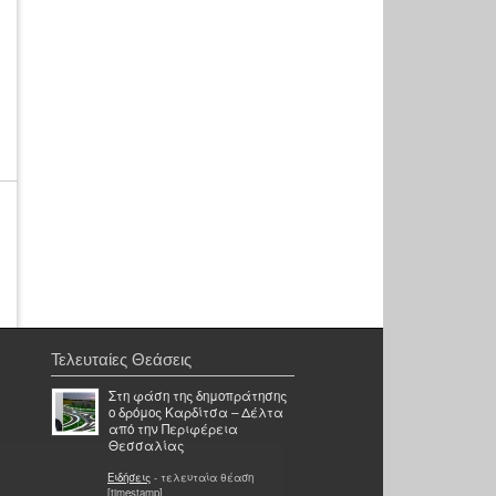
Τελευταίες Θεάσεις
Στη φάση της δημοπράτησης
ο δρόμος Καρδίτσα – Δέλτα
από την Περιφέρεια
Θεσσαλίας
Ειδήσεις
- τελευταία θέαση
[timestamp]