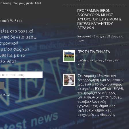
ολουθείστε μας μέσω Mail
ΠΡΟΓΡΑΜΜΑ ΙΕΡΩΝ
ΑΚΟΛΟΥΘΙΩΝ ΜΗΝΟΣ
ΑΥΓΟΥΣΤΟΥ ΙΕΡΑΣ ΜΟΝΗΣ
τικό Δελτίο
ΠΕΤΡΑΣ ΚΑΤΑΦΥΓΙΟΥ
ΑΓΡΑΦΩΝ
ίτε στο τακτικό
τικό δελτίο μέσω
Κοινωνικά
-
3 ημέρες 22 ώρες
πιο
πριν
κτρονικού
μείου σας και
ΠΡΩΤΗ ΓΙΑ ΤΗΝ ΑΣΑ
θείτε με τα
Ειδήσεις
-
4 ημέρες 8 ώρες
πιο
ία νέα!
πριν
Στο νομοσχέδιο για την
απορρόφηση των δημοτικών
φορέων από τις ανώνυμες
εταιρείες ΕΥΔΑΠ και ΕΥΑΘ,
που ψηφίζεται σήμερα,
α τεύχη
αντιτίθενται επιστήμονες,
περιβαλλοντικές
οργανώσεις, δημοτικές
αρχές και δημοτικές
επιχειρήσεις ύδρευσης