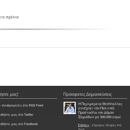
ετε σχόλια
ήστε μας!
Πρόσφατες Δημοσιεύσεις
Η Περιφέρεια Θεσσαλίας
ε συνδρομητές στο RSS Feed
ενισχύει την Πολιτική
Προστασία του Δήμου
θήστε μας στο Twitter
Σοφάδων με 300.000 ευρώ
υθήστε μας στο Facebook
Ειδήσεις
-
2 ημέρες 18 ώρες
πιο
πριν