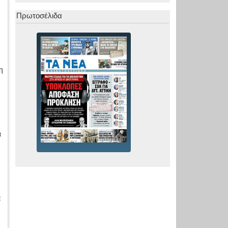
Πρωτοσέλιδα
η
α
α