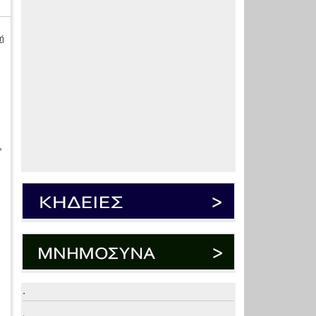
ή
,
.
.