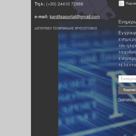
Τηλ:
(+30) 24410 72888
Παρακ
e-mail:
karditsaportal@gmail.com
Ενημερω
ΔΙΕΥΘΥΝΣΗ ΤΣΟΜΠΑΝΙΔΗΣ ΧΡΥΣΟΣΤΟΜΟΣ
Εγγραφε
ενημερω
του ηλε
ταχυδρο
ενημερω
τελευτα
Προηγούμεν