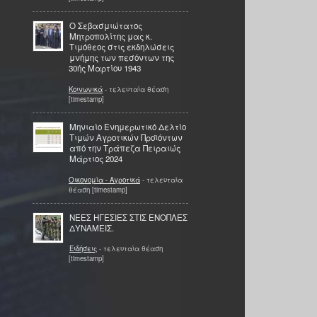
Ο Σεβασμιώτατος
Μητροπολίτης μας κ.
Τιμόθεος στις εκδηλώσεις
μνήμης των πεσόντων της
30ής Μαρτίου 1943
Κοινωνικά
- τελευταία θέαση
[timestamp]
Μηνιαίο Ενημερωτικό Δελτίο
Τιμών Αγροτικών Προϊόντων
από την Τράπεζα Πειραιώς
Μάρτιος 2024
Οικονομία - Αγροτικά
- τελευταία
θέαση [timestamp]
ΝΕΕΣ ΗΓΕΣΙΕΣ ΣΤΙΣ ΕΝΟΠΛΕΣ
ΔΥΝΑΜΕΙΣ.
Ειδήσεις
- τελευταία θέαση
[timestamp]