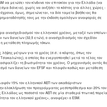
M να μειώσει τον κίνδυνο του επιτοκίου για την Ελλάδα (να
σμα δάνεια), χωρίς να αυξήσει το κόστος για άλλες χώρες -
όχρονα, όμως, σημειώνεται, τα δύο ταμεία βοήθειας θα
χρηματοδότησής τους με την έκδοση ομολόγων αναφοράς σε
ρα ανασχεδιασμού του ελληνικού χρέους, μεταξύ των οποίων 
υ των δανείων (32,5 ετών), ο ανασχεδιασμός του σχεδίου
 η μετάθεση πληρωμής τόκων.
ήψης μέτρων για το χρέος (σ.σ.: ο κόφτης, όπως τον
Τσακαλώτος), ο οποίος θα ενεργοποιηθεί μετά το τέλος του
ιασφαλίζει τη βιωσιμότητα του χρέους. Ο μηχανισμός αυτός θ
σμό των δανείων του EFSF και πλαφόν καθώς και μετάθεση
πλαφόν 15% του ελληνικού ΑΕΠ των ακαθάριστων
ην ολοκλήρωση του προγράμματος μεσοπρόθεσμα και 20% του
ης Ελλάδας ως ποσοστό του ΑΕΠ σε μία σταθερά πτωτική πορεί
τητα του ελληνικού χρέους», αναφέρει ο ESM.