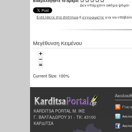
Βαθμολογήστε το άρθρο:
Δεν υπάρχουν ακόμα ψήφοι
Εισέλθετε στο σύστημα
ή
εγγραφείτε
για να υποβάλ
Μεγέθυνση Κειμένου
Current Size:
100%
Ακολουθ
Γίνετ
KARDITSA PORTAL Μ. ΙΚΕ
Γ. ΒΑΛΤΑΔΩΡΟΥ 31 - ΤΚ: 43100
Ακολου
ΚΑΡΔΙΤΣΑ
Ακολο