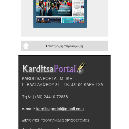
Επιστροφή στην κορυφή
KARDITSA PORTAL Μ. ΙΚΕ
Γ. ΒΑΛΤΑΔΩΡΟΥ 31 - ΤΚ: 43100 ΚΑΡΔΙΤΣΑ
Τηλ:
(+30) 24410 72888
e-mail:
karditsaportal@gmail.com
ΔΙΕΥΘΥΝΣΗ ΤΣΟΜΠΑΝΙΔΗΣ ΧΡΥΣΟΣΤΟΜΟΣ