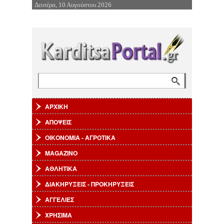
Δευτέρα, 10 Αυγούστου 2026
Επιστροφή στην Πλοήγηση
Αναζήτηση
Φόρμα αναζήτησης
ΑΡΧΙΚΗ
ΑΠΟΨΕΙΣ
ΟΙΚΟΝΟΜΙΑ - ΑΓΡΟΤΙΚΑ
MAGAZINO
ΑΘΛΗΤΙΚΑ
ΔΙΑΚΗΡΥΞΕΙΣ - ΠΡΟΚΗΡΥΞΕΙΣ
ΑΓΓΕΛΙΕΣ
ΧΡΗΣΙΜΑ