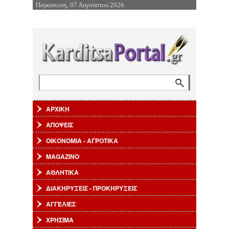
Παρασκευή, 07 Αυγούστου 2026
Επιστροφή στην Πλοήγηση
Αναζήτηση
Φόρμα αναζήτησης
ΑΡΧΙΚΗ
ΑΠΟΨΕΙΣ
ΟΙΚΟΝΟΜΙΑ - ΑΓΡΟΤΙΚΑ
MAGAZINO
ΑΘΛΗΤΙΚΑ
ΔΙΑΚΗΡΥΞΕΙΣ - ΠΡΟΚΗΡΥΞΕΙΣ
ΑΓΓΕΛΙΕΣ
ΧΡΗΣΙΜΑ