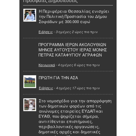
Πρόσφατες Δημοσιεύσεις
Η Περιφέρεια Θεσσαλίας ενισχύει
την Πολιτική Προστασία του Δήμου
Σοφάδων με 300.000 ευρώ
Ειδήσεις
-
πιο πριν
3 ημέρες 2 ώρες
ΠΡΟΓΡΑΜΜΑ ΙΕΡΩΝ ΑΚΟΛΟΥΘΙΩΝ
ΜΗΝΟΣ ΑΥΓΟΥΣΤΟΥ ΙΕΡΑΣ ΜΟΝΗΣ
ΠΕΤΡΑΣ ΚΑΤΑΦΥΓΙΟΥ ΑΓΡΑΦΩΝ
Κοινωνικά
-
πιο πριν
4 ημέρες 6 ώρες
ΠΡΩΤΗ ΓΙΑ ΤΗΝ ΑΣΑ
Ειδήσεις
-
πιο πριν
4 ημέρες 17 ώρες
Στο νομοσχέδιο για την απορρόφηση
των δημοτικών φορέων από τις
ανώνυμες εταιρείες ΕΥΔΑΠ και
ΕΥΑΘ, που ψηφίζεται σήμερα,
αντιτίθενται επιστήμονες,
περιβαλλοντικές οργανώσεις,
δημοτικές αρχές και δημοτικές