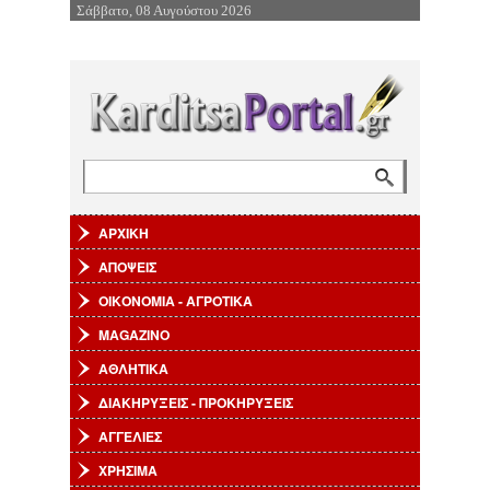
Σάββατο, 08 Αυγούστου 2026
Επιστροφή στην Πλοήγηση
Αναζήτηση
Φόρμα αναζήτησης
ΑΡΧΙΚΗ
ΑΠΟΨΕΙΣ
ΟΙΚΟΝΟΜΙΑ - ΑΓΡΟΤΙΚΑ
MAGAZINO
ΑΘΛΗΤΙΚΑ
ΔΙΑΚΗΡΥΞΕΙΣ - ΠΡΟΚΗΡΥΞΕΙΣ
ΑΓΓΕΛΙΕΣ
ΧΡΗΣΙΜΑ