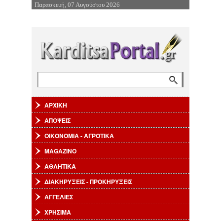
Παρασκευή, 07 Αυγούστου 2026
Επιστροφή στην Πλοήγηση
Αναζήτηση
Φόρμα αναζήτησης
ΑΡΧΙΚΗ
ΑΠΟΨΕΙΣ
ΟΙΚΟΝΟΜΙΑ - ΑΓΡΟΤΙΚΑ
MAGAZINO
ΑΘΛΗΤΙΚΑ
ΔΙΑΚΗΡΥΞΕΙΣ - ΠΡΟΚΗΡΥΞΕΙΣ
ΑΓΓΕΛΙΕΣ
ΧΡΗΣΙΜΑ