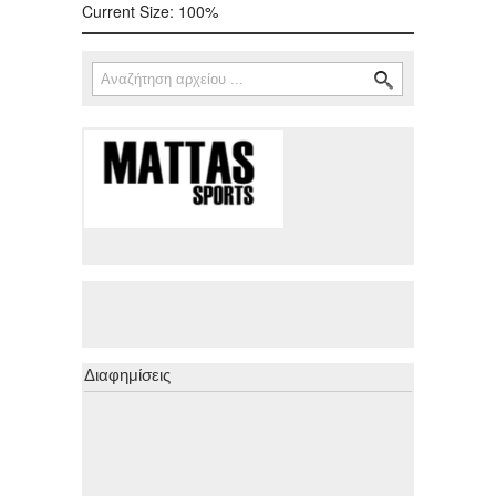
Current Size:
100%
Αναζήτηση
Φόρμα αναζήτησης
Διαφημίσεις