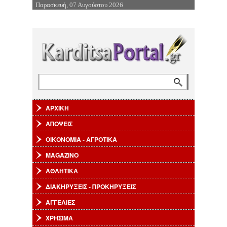
Παρασκευή, 07 Αυγούστου 2026
Επιστροφή στην Πλοήγηση
Αναζήτηση
Φόρμα αναζήτησης
ΑΡΧΙΚΗ
ΑΠΟΨΕΙΣ
ΟΙΚΟΝΟΜΙΑ - ΑΓΡΟΤΙΚΑ
MAGAZINO
ΑΘΛΗΤΙΚΑ
ΔΙΑΚΗΡΥΞΕΙΣ - ΠΡΟΚΗΡΥΞΕΙΣ
ΑΓΓΕΛΙΕΣ
ΧΡΗΣΙΜΑ