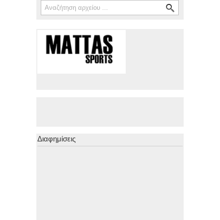
Φόρμα αναζήτησης
Διαφημίσεις