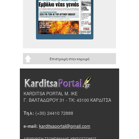
Επιστροφή στην κορυφή
KARDITSA PORTAL Μ. ΙΚΕ
Γ. ΒΑΛΤΑΔΩΡΟΥ 31 - ΤΚ: 43100 ΚΑΡΔΙΤΣΑ
Τηλ:
(+30) 24410 72888
e-mail:
karditsaportal@gmail.com
ΔΙΕΥΘΥΝΣΗ ΤΣΟΜΠΑΝΙΔΗΣ ΧΡΥΣΟΣΤΟΜΟΣ