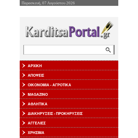
Παρασκευή, 07 Αυγούστου 2026
Επιστροφή στην Πλοήγηση
Αναζήτηση
Φόρμα αναζήτησης
ΑΡΧΙΚΗ
ΑΠΟΨΕΙΣ
ΟΙΚΟΝΟΜΙΑ - ΑΓΡΟΤΙΚΑ
MAGAZINO
ΑΘΛΗΤΙΚΑ
ΔΙΑΚΗΡΥΞΕΙΣ - ΠΡΟΚΗΡΥΞΕΙΣ
ΑΓΓΕΛΙΕΣ
ΧΡΗΣΙΜΑ