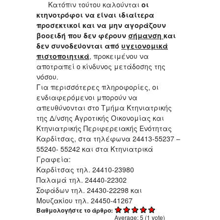
Κατόπιν τούτου καλούνται
οι
κτηνοτρόφοι να είναι ιδιαίτερα
προσεκτικοί και να μην αγοράζουν
βοοειδή που δεν φέρουν
σήμανση
και
δεν συνοδεύονται από
υγειονομικά
πιστοποιητικά
, προκειμένου να
αποτραπεί ο κίνδυνος μετάδοσης της
νόσου.
Για περισσότερες πληροφορίες, οι
ενδιαφερόμενοι μπορούν να
απευθύνονται στο Τμήμα Κτηνιατρικής
της Δ/νσης Αγροτικής Οικονομίας και
Κτηνιατρικής Περιφερειακής Ενότητας
Καρδίτσας, στα τηλέφωνα 24413-55237 –
55240- 55242 και στα Κτηνιατρικά
Γραφεία:
Καρδίτσας τηλ. 24410-23980
Παλαμά τηλ. 24440-22302
Σοφάδων τηλ. 24430-22298 και
Μουζακίου τηλ. 24450-41267
Βαθμολογήστε το άρθρο:
Average:
5
(
1
vote)