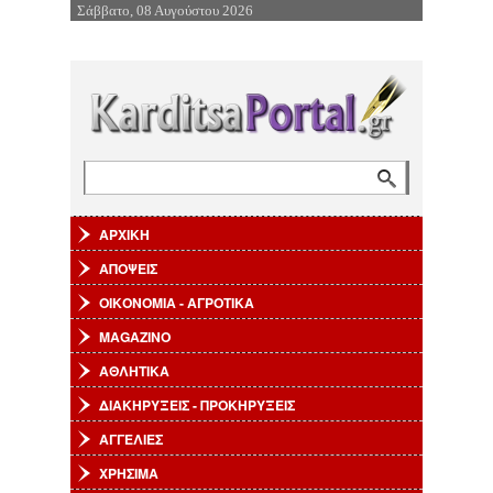
Σάββατο, 08 Αυγούστου 2026
Επιστροφή στην Πλοήγηση
Αναζήτηση
Φόρμα αναζήτησης
ΑΡΧΙΚΗ
ΑΠΟΨΕΙΣ
ΟΙΚΟΝΟΜΙΑ - ΑΓΡΟΤΙΚΑ
MAGAZINO
ΑΘΛΗΤΙΚΑ
ΔΙΑΚΗΡΥΞΕΙΣ - ΠΡΟΚΗΡΥΞΕΙΣ
ΑΓΓΕΛΙΕΣ
ΧΡΗΣΙΜΑ