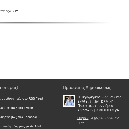
ετε σχόλια
ήστε μας!
Πρόσφατες Δημοσιεύσεις
Η Περιφέρεια Θεσσαλίας
ε συνδρομητές στο RSS Feed
ενισχύει την Πολιτική
Προστασία του Δήμου
θήστε μας στο Twitter
Σοφάδων με 300.000 ευρώ
υθήστε μας στο Facebook
Ειδήσεις
-
4 ημέρες 2 ώρες
πιο
πριν
ολουθείστε μας μέσω Mail