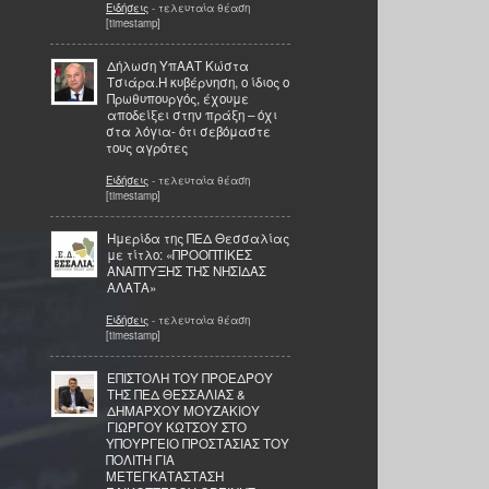
Ειδήσεις
- τελευταία θέαση
[timestamp]
Δήλωση ΥπΑΑΤ Κώστα
Τσιάρα.Η κυβέρνηση, ο ίδιος ο
Πρωθυπουργός, έχουμε
αποδείξει στην πράξη – όχι
στα λόγια- ότι σεβόμαστε
τους αγρότες
Ειδήσεις
- τελευταία θέαση
[timestamp]
Ημερίδα της ΠΕΔ Θεσσαλίας
με τίτλο: «ΠΡΟΟΠΤΙΚΕΣ
ΑΝΑΠΤΥΞΗΣ ΤΗΣ ΝΗΣΙΔΑΣ
ΑΛΑΤΑ»
Ειδήσεις
- τελευταία θέαση
[timestamp]
ΕΠΙΣΤΟΛΗ ΤΟΥ ΠΡΟΕΔΡΟΥ
ΤΗΣ ΠΕΔ ΘΕΣΣΑΛΙΑΣ &
ΔΗΜΑΡΧΟΥ ΜΟΥΖΑΚΙΟΥ
ΓΙΩΡΓΟΥ ΚΩΤΣΟΥ ΣΤΟ
ΥΠΟΥΡΓΕΙΟ ΠΡΟΣΤΑΣΙΑΣ ΤΟΥ
ΠΟΛΙΤΗ ΓΙΑ
ΜΕΤΕΓΚΑΤΑΣΤΑΣΗ