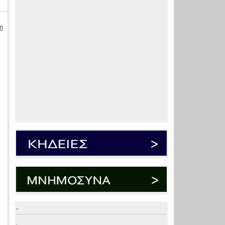
ή
.
.