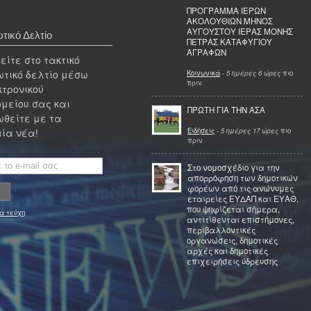
ΠΡΟΓΡΑΜΜΑ ΙΕΡΩΝ
ΑΚΟΛΟΥΘΙΩΝ ΜΗΝΟΣ
ΑΥΓΟΥΣΤΟΥ ΙΕΡΑΣ ΜΟΝΗΣ
τικό Δελτίο
ΠΕΤΡΑΣ ΚΑΤΑΦΥΓΙΟΥ
ΑΓΡΑΦΩΝ
ίτε στο τακτικό
τικό δελτίο μέσω
Κοινωνικά
-
5 ημέρες 6 ώρες
πιο
πριν
κτρονικού
μείου σας και
ΠΡΩΤΗ ΓΙΑ ΤΗΝ ΑΣΑ
θείτε με τα
Ειδήσεις
-
5 ημέρες 17 ώρες
πιο
ία νέα!
πριν
Στο νομοσχέδιο για την
απορρόφηση των δημοτικών
φορέων από τις ανώνυμες
εταιρείες ΕΥΔΑΠ και ΕΥΑΘ,
που ψηφίζεται σήμερα,
α τεύχη
αντιτίθενται επιστήμονες,
περιβαλλοντικές
οργανώσεις, δημοτικές
αρχές και δημοτικές
επιχειρήσεις ύδρευσης