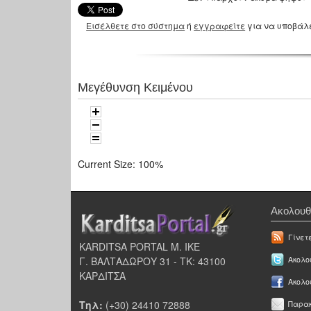
Εισέλθετε στο σύστημα
ή
εγγραφείτε
για να υποβάλ
Μεγέθυνση Κειμένου
Current Size:
100%
Ακολουθ
Γίνετ
KARDITSA PORTAL Μ. ΙΚΕ
Γ. ΒΑΛΤΑΔΩΡΟΥ 31 - ΤΚ: 43100
Ακολου
ΚΑΡΔΙΤΣΑ
Ακολο
Τηλ:
(+30) 24410 72888
Παρακ