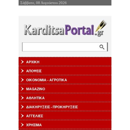
Σάββατο, 08 Αυγούστου 2026
Επιστροφή στην Πλοήγηση
Αναζήτηση
Φόρμα αναζήτησης
ΑΡΧΙΚΗ
ΑΠΟΨΕΙΣ
ΟΙΚΟΝΟΜΙΑ - ΑΓΡΟΤΙΚΑ
MAGAZINO
ΑΘΛΗΤΙΚΑ
ΔΙΑΚΗΡΥΞΕΙΣ - ΠΡΟΚΗΡΥΞΕΙΣ
ΑΓΓΕΛΙΕΣ
ΧΡΗΣΙΜΑ