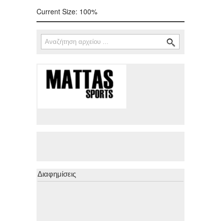
Current Size:
100%
Αναζήτηση
Φόρμα αναζήτησης
Διαφημίσεις