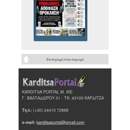
Επιστροφή στην κορυφή
KARDITSA PORTAL Μ. ΙΚΕ
Γ. ΒΑΛΤΑΔΩΡΟΥ 31 - ΤΚ: 43100 ΚΑΡΔΙΤΣΑ
Τηλ:
(+30) 24410 72888
e-mail:
karditsaportal@gmail.com