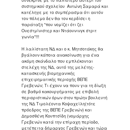
συστημικού σχολείου Αντώνη Σαμαρά και
κατέληγε με το συμπέρασμα ότι αυτόν
τον πόλεμο δεν θα τον κερδίσει η
παράταξη "που νομίζει ότι ζει
Ουεστμίνιστερ και Ντάουνινγκ στριτ
γωνία"!!!
Η λαλίστατη ΝΔ και ο κ. Μητσοτάκης θα
βγάλουν κάποια ανακοίνωση για ένα
ακόμη σκάνδαλο που εμπλέκονται
στελέχη της ΝΔ, αυτό της μελέτης-
κατασκευής βιομηχανικής
επιχειρηματικής περιοχής ΒΕΠΕ
Γρεβενών; Τι έχουν να πουν για τη δίωξη
σε βαθμό κακουργήματος με επιβολή
περιοριστικών όρων στον πρώην βουλευτή
της ΝΔ Τιμολέοντα Κοψαχείλη(τότε
πρόεδρος της ΒΕΠΕ Γρεβενών) και
Δημοσθένη Κουπτσίδη (νομάρχης
Γρεβενών κατά την επίμαχη περίοδο,
μετέπειτα δήμαρχος Γρεβενών και τώρα