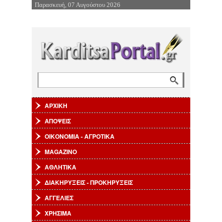
Παρασκευή, 07 Αυγούστου 2026
Επιστροφή στην Πλοήγηση
Αναζήτηση
Φόρμα αναζήτησης
ΑΡΧΙΚΗ
ΑΠΟΨΕΙΣ
ΟΙΚΟΝΟΜΙΑ - ΑΓΡΟΤΙΚΑ
MAGAZINO
ΑΘΛΗΤΙΚΑ
ΔΙΑΚΗΡΥΞΕΙΣ - ΠΡΟΚΗΡΥΞΕΙΣ
ΑΓΓΕΛΙΕΣ
ΧΡΗΣΙΜΑ