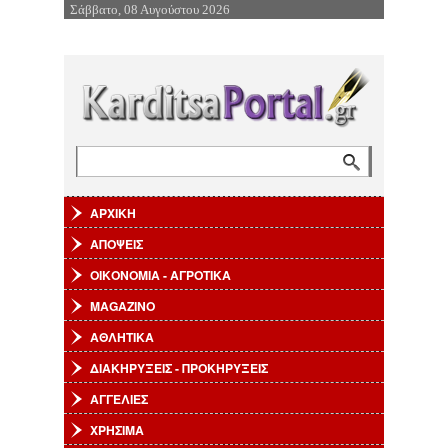
Σάββατο, 08 Αυγούστου 2026
Επιστροφή στην Πλοήγηση
Αναζήτηση
Φόρμα αναζήτησης
ΑΡΧΙΚΗ
ΑΠΟΨΕΙΣ
ΟΙΚΟΝΟΜΙΑ - ΑΓΡΟΤΙΚΑ
MAGAZINO
ΑΘΛΗΤΙΚΑ
ΔΙΑΚΗΡΥΞΕΙΣ - ΠΡΟΚΗΡΥΞΕΙΣ
ΑΓΓΕΛΙΕΣ
ΧΡΗΣΙΜΑ