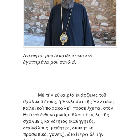
Ἀ
γαπητοί μου ἐκπαιδευτικοὶ καὶ
ἀγαπημένα μου παιδιά,
Μὲ τὴν εὐκαιρία ἐνάρξεως τοῦ
σχολικοῦ ἔτους, ἡ Ἐκκλησία τῆς Ἑλλάδος
καλεῖ καὶ παρακαλεῖ, προσεύχεται στὸν
Θεὸ νὰ ἐνδυναμώσει, ὅλα τὰ μέλη τῆς
σχολικῆς κοινότητος (καθηγητές,
δασκάλους, μαθητές, διοικητικὸ
προσωπικό, γονεῖς), ἰδιαίτερα δὲ τὴν