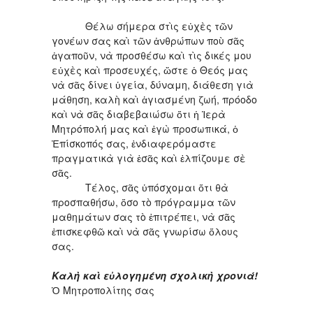
Θέλω σήμερα στὶς εὐχὲς τῶν
γονέων σας καὶ τῶν ἀνθρώπων ποὺ σᾶς
ἀγαποῦν, νὰ προσθέσω καὶ τὶς δικές μου
εὐχὲς καὶ προσευχές, ὥστε ὁ Θεός μας
νὰ σᾶς δίνει ὑγεία, δύναμη, διάθεση γιὰ
μάθηση, καλὴ καὶ ἁγιασμένη ζωή, πρόοδο
καὶ νὰ σᾶς διαβεβαιώσω ὅτι ἡ Ἱερὰ
Μητρόπολή μας καὶ ἐγὼ προσωπικά, ὁ
Ἐπίσκοπός σας, ἐνδιαφερόμαστε
πραγματικὰ γιὰ ἐσᾶς καὶ ἐλπίζουμε σὲ
σᾶς.
Τέλος, σᾶς ὑπόσχομαι ὅτι θὰ
προσπαθήσω, ὅσο τὸ πρόγραμμα τῶν
μαθημάτων σας τὸ ἐπιτρέπει, νὰ σᾶς
ἐπισκεφθῶ καὶ νὰ σᾶς γνωρίσω ὅλους
σας.
Καλὴ καὶ εὐλογημένη σχολικὴ χρονιά!
Ὁ Μητροπολίτης σας