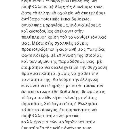
ἠγεσία τοῦ Ὑπουργείου Παιδείας, νὰ
συμβάλλουν μὲ ὅλες τὶς δυνάμεις τους,
ὥστε τὸ ἑλληνικὸ σχολεῖο νὰ ἀποτελέσει
ἀντίβαρο ποιοτικῆς ἐκπαιδεύσεως,
συνολικῆς μορφώσεως, ἐνδυναμώσεως
καὶ αἰσιοδοξίας ἀπέναντι στὴν
πολύπλευρη κρίση ποὺ ταλανίζει τὸν λαό
μας. Μέσα στὶς σχολικὲς τάξεις
προετοιμάζεται ἡ αὐριανή μας πατρίδα,
φωτεινότερη, μὲ ἐπίγνωση τῆς ἱστορίας
καὶ τῶν ἀξιῶν τῆς παραδόσεώς μας, μὲ
ἐτοιμότητα νὰ διαλεχθεῖ μὲ τὴν σύγχρονη
πραγματικότητα, χωρὶς νὰ χάσει τὴν
ταυτότητά της. Καλοῦμε τὴν ἑλληνικὴ
κοινωνία νὰ στηρίξει μὲ κάθε τρόπο τὸν
ἐκπαιδευτικὸ κάθε βαθμίδας, θεωρώντας
τὸ ἔργο του ἐθνικὴ ἐπένδυση μεγίστης
σημασίας, Στὸ ἔργο αὐτό, ἡ Ἐκκλησία
τάσσεται ἀρωγός, ἔτοιμη πάντοτε νὰ
συμβάλλει στὴν πνευματικὴ
καλλιέργεια τῶν μαθητῶν καὶ στὴν
ὑποστήριξη τῆς κάθε ἀνάγκης τους.