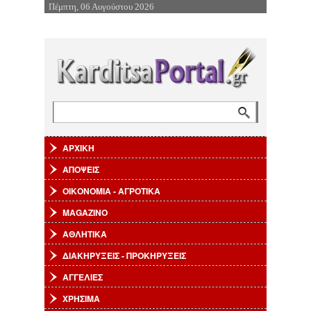
Πέμπτη, 06 Αυγούστου 2026
Επιστροφή στην Πλοήγηση
Αναζήτηση
Φόρμα αναζήτησης
ΑΡΧΙΚΗ
ΑΠΟΨΕΙΣ
ΟΙΚΟΝΟΜΙΑ - ΑΓΡΟΤΙΚΑ
MAGAZINO
ΑΘΛΗΤΙΚΑ
ΔΙΑΚΗΡΥΞΕΙΣ - ΠΡΟΚΗΡΥΞΕΙΣ
ΑΓΓΕΛΙΕΣ
ΧΡΗΣΙΜΑ