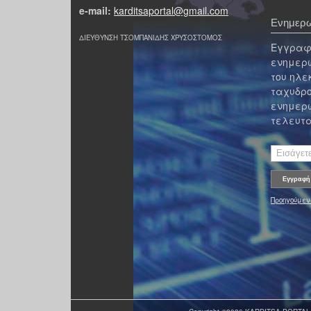
e-mail:
karditsaportal@gmail.com
Ενημερω
ΔΙΕΥΘΥΝΣΗ ΤΣΟΜΠΑΝΙΔΗΣ ΧΡΥΣΟΣΤΟΜΟΣ
Εγγραφε
ενημερω
του ηλε
ταχυδρο
ενημερω
τελευτα
Προηγούμεν