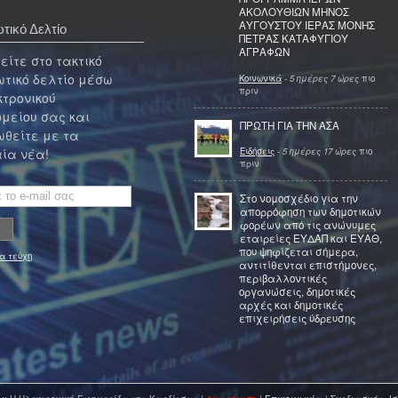
ΑΚΟΛΟΥΘΙΩΝ ΜΗΝΟΣ
ΑΥΓΟΥΣΤΟΥ ΙΕΡΑΣ ΜΟΝΗΣ
τικό Δελτίο
ΠΕΤΡΑΣ ΚΑΤΑΦΥΓΙΟΥ
ΑΓΡΑΦΩΝ
ίτε στο τακτικό
τικό δελτίο μέσω
Κοινωνικά
-
5 ημέρες 7 ώρες
πιο
πριν
κτρονικού
μείου σας και
ΠΡΩΤΗ ΓΙΑ ΤΗΝ ΑΣΑ
θείτε με τα
Ειδήσεις
-
5 ημέρες 17 ώρες
πιο
ία νέα!
πριν
Στο νομοσχέδιο για την
απορρόφηση των δημοτικών
φορέων από τις ανώνυμες
εταιρείες ΕΥΔΑΠ και ΕΥΑΘ,
που ψηφίζεται σήμερα,
α τεύχη
αντιτίθενται επιστήμονες,
περιβαλλοντικές
οργανώσεις, δημοτικές
αρχές και δημοτικές
επιχειρήσεις ύδρευσης