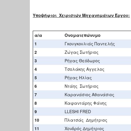
Υποψήφιοι Χειριστών Μηχανημάτων Έργου:
α/α
Ονοματεπώνυμο
1
Γκουγκουλιάς Παντελής
2
Ζώγας Σωτήριος
3
Ρήγας Θεόδωρος
4
Τσολάκης Αγγελος
5
Ρήγας Ηλίας
6
Ντάης Σωτήριος
7
Καρανάσιος Αθανάσιος
8
Καφαντάρης Φάνης
9
LLESHI FRED
10
Πλατσάς Δημήτριος
11
Χονδρός Δημήτριος