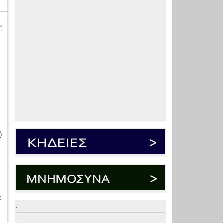
ή
)
α
.
.