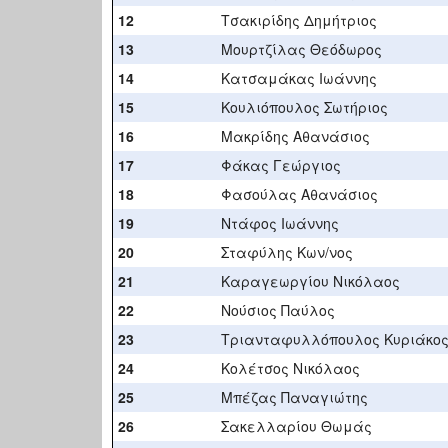
12
Τσακιρίδης Δημήτριος
13
Μουρτζίλας Θεόδωρος
14
Κατσαμάκας Ιωάννης
15
Κουλιόπουλος Σωτήριος
16
Μακρίδης Αθανάσιος
17
Φάκας Γεώργιος
18
Φασούλας Αθανάσιος
19
Ντάφος Ιωάννης
20
Σταφύλης Κων/νος
21
Καραγεωργίου Νικόλαος
22
Νούσιος Παύλος
23
Τριανταφυλλόπουλος Κυριάκο
24
Κολέτσος Νικόλαος
25
Μπέζας Παναγιώτης
26
Σακελλαρίου Θωμάς