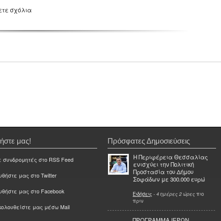
ετε σχόλια
ήστε μας!
Πρόσφατες Δημοσιεύσεις
Η Περιφέρεια Θεσσαλίας
ε συνδρομητές στο RSS Feed
ενισχύει την Πολιτική
Προστασία του Δήμου
θήστε μας στο Twitter
Σοφάδων με 300.000 ευρώ
υθήστε μας στο Facebook
Ειδήσεις
-
4 ημέρες 2 ώρες
πιο
πριν
ολουθείστε μας μέσω Mail
ΠΡΟΓΡΑΜΜΑ ΙΕΡΩΝ