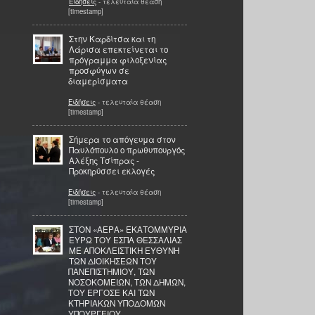
Ειδήσεις
- τελευταία θέαση
[timestamp]
Στην Καρδίτσα και τη
Λάρισα επεκτείνεται το
πρόγραμμα φιλοξενίας
προσφύγων σε
διαμερίσματα
Ειδήσεις
- τελευταία θέαση
[timestamp]
Σήμερα το απόγευμα στον
Παυλόπουλο ο πρωθυπουργός
Αλέξης Τσίπρας -
Προκηρύσσει εκλογές
Ειδήσεις
- τελευταία θέαση
[timestamp]
ΣΤΟΝ «ΑΕΡΑ» ΕΚΑΤΟΜΜΥΡΙΑ
ΕΥΡΩ ΤΟΥ ΕΣΠΑ ΘΕΣΣΑΛΙΑΣ
ΜΕ ΑΠΟΚΛΕΙΣΤΙΚΗ ΕΥΘΥΝΗ
ΤΩΝ ΔΙΟΙΚΗΣΕΩΝ ΤΟΥ
ΠΑΝΕΠΙΣΤΗΜΙΟΥ, ΤΩΝ
ΝΟΣΟΚΟΜΕΙΩΝ, ΤΩΝ ΔΗΜΩΝ,
ΤΟΥ ΕΡΓΟΣΕ ΚΑΙ ΤΩΝ
ΚΤΗΡΙΑΚΩΝ ΥΠΟΔΟΜΩΝ
ΥΠΟΥΡΓΕΙΟΥ