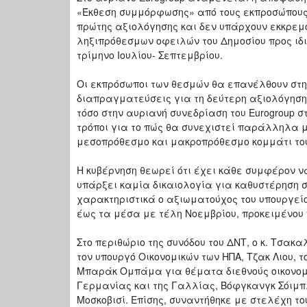
«Έκθεση συμμόρφωσης» από τους εκπροσώπους 
πρώτης αξιολόγησης και δεν υπάρχουν εκκρε
ληξιπρόθεσμων οφειλών του Δημοσίου προς ιδιώ
τρίμηνο Ιουλίου- Σεπτεμβρίου.
Οι εκπρόσωποι των θεσμών θα επανέλθουν στην
διαπραγματεύσεις για τη δεύτερη αξιολόγηση
τόσο στην αυριανή συνεδρίαση του Eurogroup στ
τρόποι για το πώς θα συνεχιστεί παράλληλα μ
μεσοπρόθεσμο και μακροπρόθεσμο κομμάτι του
Η κυβέρνηση θεωρεί ότι έχει κάθε συμφέρον ν
υπάρξει καμία δικαιολογία για καθυστέρηση σ
χαρακτηριστικά ο αξιωματούχος του υπουργείο
έως τα μέσα με τέλη Νοεμβρίου, προκειμένου
Στο περιθώριο της συνόδου του ΔΝΤ, ο κ. Τσακα
τον υπουργό Οικονομικών των ΗΠΑ, Τζακ Λιου, 
Μπαράκ Ομπάμα για θέματα διεθνούς οικονομία
Γερμανίας και της Γαλλίας, Βόφγκανγκ Σόιμπλ
Μοσκοβισί. Επίσης, συναντήθηκε με στελέχη τ