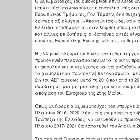
Ο αξιωματούχος του οικονομικού επιτελείου α
στην οποία ήταν παρόντες ο αναπληρωτής διευθ
Ευρωπαϊκού Τμήματος, Πολ Τόμσεν, δεν συζητ
δεύτερη αξιολόγηση. «Απαντώντας», δε, στην ά
Ελλάδα, επισήμανε ότι εάν ληφθεί υπόψη το 
και άλλες επιδοτήσεις, οι δαπάνες αυτές είν
όρου της Ευρωπαϊκής Ένωσης. «Οπότε, το θέμα 
Η ελληνική πλευρά επιδιώκει να τεθεί στη γεν
πρωτογενών πλεονασμάτων μετά το 2018, προκ
οι φορολογικοί συντελεστές και να αυξηθούν ο
τα χαμηλότερα πρωτογενή πλεονάσματα- μείωσή
2% του ΑΕΠ αμέσως μετά το 2018 και από το 20
συμβατή με μια μετριοπαθή ερμηνεία του με
απόφαση του Eurogroup της 25ης Μαΐου.
Όπως ανέφερε ο αξιωματούχος του υπουργείου
Πλαισίου 2016- 2020, λόγω της επιμονής της κυ
Τράπεζα της Ελλάδος- να μειωθούν τα πρωτο
Πλαίσιο 2017- 2021 θα κατατεθεί τον Απρίλιο 2
Στο αυριανό Eurogroup αναμένεται η απόφαση γ