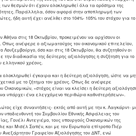
των θεσμών ότι έχουν ολοκληρωθεί όλα τα ορόσημα της
μότητες. Παράλληλα, όσον αφορά στην αποπληρωμή των
τες, ήδη αυτή έχει ανέλθει στο 104%- 105% του στόχου για το
 Αθήνα στις 18 Οκτωβρίου, προκειμένου να αρχίσουν οι
. Όπως ανέφερε ο αξιωματούχος του οικονομικού επιτελείου,
ο Λουξεμβούργο, όσο και στις 18 Οκτωβρίου, θα συζητηθούν οι
ε την διαδικασία της δεύτερης αξιολόγησης η συζήτηση για το
 ελληνικού χρέους.
α ολοκληρωθεί έγκαιρα και η δεύτερη αξιολόγηση, ώστε να μη
χετικά με το ζήτημα του χρέους. Όπως δε ανέφερε
υ Οικονομικών, «στόχος είναι να κλείσει η δεύτερη αξιολόγησ
 να υπάρχει ένα ελεγχόμενο περιθώριο καθυστερήσεων».
λώτος είχε συναντήσεις- εκτός από αυτή με την κ. Λαγκάρντ- μ
τον υποδιευθυντή του Συμβουλίου Εθνικής Ασφάλειας του
ς, Γουέλι Αντεγιέμο, τους υπουργούς Οικονομικών της
ε και Μισέλ Σαπέν, και με τον Ευρωπαίο επίτροπο Πιέρ
ου Ανεξάρτητου Γραφείου Αξιολόγησης του ΔΝΤ, ενώ