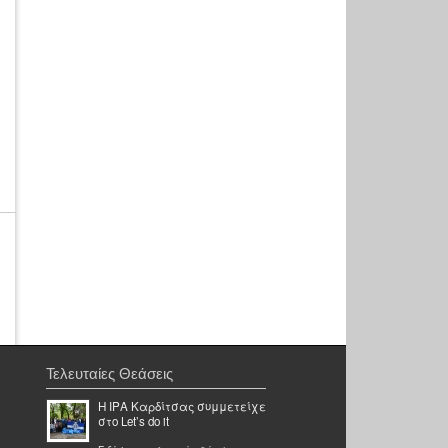
Τελευταίες Θεάσεις
H ΙΡΑ Καρδίτσας συμμετείχε
στο Let’s do it