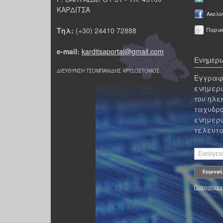
ΚΑΡΔΙΤΣΑ
Ακολο
Τηλ:
(+30) 24410 72888
Παρακ
e-mail:
karditsaportal@gmail.com
Ενημερω
ΔΙΕΥΘΥΝΣΗ ΤΣΟΜΠΑΝΙΔΗΣ ΧΡΥΣΟΣΤΟΜΟΣ
Εγγραφε
ενημερω
του ηλε
ταχυδρο
ενημερω
τελευτα
Προηγούμεν