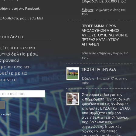
Σοφάδων με 300.000 ευρώ
υθήστε μας στο Facebook
Ειδήσεις
-
2 ημέρες 2 ώρες
πιο
πριν
ολουθείστε μας μέσω Mail
ΠΡΟΓΡΑΜΜΑ ΙΕΡΩΝ
ΑΚΟΛΟΥΘΙΩΝ ΜΗΝΟΣ
ΑΥΓΟΥΣΤΟΥ ΙΕΡΑΣ ΜΟΝΗΣ
τικό Δελτίο
ΠΕΤΡΑΣ ΚΑΤΑΦΥΓΙΟΥ
ΑΓΡΑΦΩΝ
ίτε στο τακτικό
τικό δελτίο μέσω
Κοινωνικά
-
3 ημέρες 6 ώρες
πιο
πριν
κτρονικού
μείου σας και
ΠΡΩΤΗ ΓΙΑ ΤΗΝ ΑΣΑ
θείτε με τα
Ειδήσεις
-
3 ημέρες 17 ώρες
πιο
ία νέα!
πριν
Στο νομοσχέδιο για την
απορρόφηση των δημοτικών
φορέων από τις ανώνυμες
εταιρείες ΕΥΔΑΠ και ΕΥΑΘ,
που ψηφίζεται σήμερα,
α τεύχη
αντιτίθενται επιστήμονες,
περιβαλλοντικές
οργανώσεις, δημοτικές
αρχές και δημοτικές
επιχειρήσεις ύδρευσης