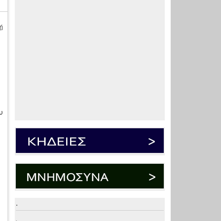
ή
υ
.
.