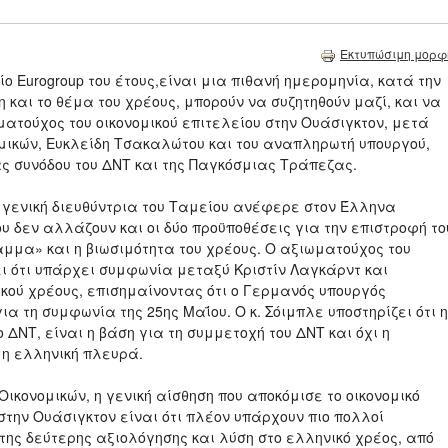
Εκτυπώσιμη μορφ
ίο Eurogroup του έτους,είναι μια πιθανή ημερομηνία, κατά την
η και το θέμα του χρέους, μπορούν να συζητηθούν μαζί, και να
τούχος του οικονομικού επιτελείου στην Ουάσιγκτον, μετά
ομικών, Ευκλείδη Τσακαλώτου και του αναπληρωτή υπουργού,
ας συνόδου του ΔΝΤ και της Παγκόσμιας Τράπεζας.
η γενική διευθύντρια του Ταμείου ανέφερε στον Έλληνα
ου δεν αλλάζουν και οι δύο προϋποθέσεις για την επιστροφή το
μμα» και η βιωσιμότητα του χρέους. Ο αξιωματούχος του
τει ότι υπάρχει συμφωνία μεταξύ Κριστίν Λαγκάρντ και
κού χρέους, επισημαίνοντας ότι ο Γερμανός υπουργός
ια τη συμφωνία της 25ης Μαΐου. Ο κ. Σόιμπλε υποστηρίζει ότι η
 ΔΝΤ, είναι η βάση για τη συμμετοχή του ΔΝΤ και όχι η
 η ελληνική πλευρά.
κονομικών, η γενική αίσθηση που αποκόμισε το οικονομικό
στην Ουάσιγκτον είναι ότι πλέον υπάρχουν πιο πολλοί
της δεύτερης αξιολόγησης και λύση στο ελληνικό χρέος, από