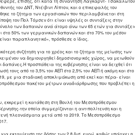
νέφερε, επίσης, ότι κατά τη συνάντηση Λαγκάρντ- Τσακαλώτου
υντής του ΔΝΤ, Ντέιβιντ Λίπτον, και ο επικεφαλής του
ήθηκε το ζήτημα των εργασιακών που περιλαμβάνεται στη
ποψη του Πολ Τόμσεν ότι είναι υψηλές οι συντάξεις στην
σύνολο των δαπανών ανά άτομο άνω των 65 ετών για συντάξει
αι στο 50% των γερμανικών δαπανών και στο 70% του μέσου
είναι παραπλανητικό», πρόσθεσε ο ίδιος.
ικότερη συζήτηση για το χρέος και το ζήτημα της μείωσης των
ειμένου να δημιουργηθεί δημοσιονομικός χώρος, να μειωθούν
ι δαπάνες.Η προσπάθεια της κυβέρνησης είναι να δειχθεί ότι
 τους από το 3,5% του ΑΕΠ στο 2,5% του ΑΕΠ ή ακόμη και στο
19, με μια σταδιακή αποκλιμάκωση από εκεί και πέρα- είναι
σοπρόθεσμου πακέτου μέτρων αναδιάρθρωσης που προβλέπει η
, εκκρεμεί η κατάθεση στη Βουλή του Μεσοπρόθεσμου
βέρνησης-την οποία συμμερίζονται η αντιπολίτευση και η
γενή πλεονάσματα μετά από το 2019. Το Μεσοπρόθεσμο
017.
ια εκταμίευση της δόσης των 2,8 δισ. ευρώ, καθώς υπάρχει η