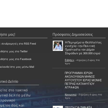
ήστε μας!
Πρόσφατες Δημοσιεύσεις
Η Περιφέρεια Θεσσαλίας
ε συνδρομητές στο RSS Feed
ενισχύει την Πολιτική
Προστασία του Δήμου
θήστε μας στο Twitter
Σοφάδων με 300.000 ευρώ
υθήστε μας στο Facebook
Ειδήσεις
-
4 ημέρες 2 ώρες
πιο
πριν
ολουθείστε μας μέσω Mail
ΠΡΟΓΡΑΜΜΑ ΙΕΡΩΝ
ΑΚΟΛΟΥΘΙΩΝ ΜΗΝΟΣ
ΑΥΓΟΥΣΤΟΥ ΙΕΡΑΣ ΜΟΝΗΣ
τικό Δελτίο
ΠΕΤΡΑΣ ΚΑΤΑΦΥΓΙΟΥ
ΑΓΡΑΦΩΝ
ίτε στο τακτικό
τικό δελτίο μέσω
Κοινωνικά
-
5 ημέρες 6 ώρες
πιο
πριν
κτρονικού
μείου σας και
ΠΡΩΤΗ ΓΙΑ ΤΗΝ ΑΣΑ