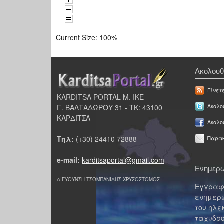
Current Size:
100%
Ακολουθ
Γίνετ
KARDITSA PORTAL Μ. ΙΚΕ
Γ. ΒΑΛΤΑΔΩΡΟΥ 31 - ΤΚ: 43100
Ακολου
ΚΑΡΔΙΤΣΑ
Ακολο
Τηλ:
(+30) 24410 72888
Παρακ
e-mail:
karditsaportal@gmail.com
Ενημερω
ΔΙΕΥΘΥΝΣΗ ΤΣΟΜΠΑΝΙΔΗΣ ΧΡΥΣΟΣΤΟΜΟΣ
Εγγραφε
ενημερω
του ηλε
ταχυδρο