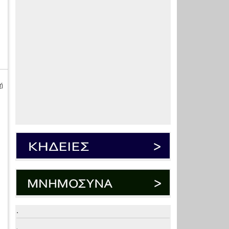
ή
.
.