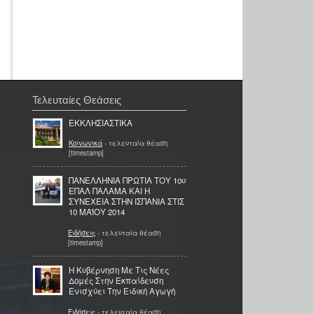
Τελευταίες Θεάσεις
ΕΚΚΛΗΣΙΑΣΤΙΚΑ
Κοινωνικά
- τελευταία θέαση
[timestamp]
ΠΑΝΕΛΛΗΝΙΑ ΠΡΩΤΙΑ ΤΟΥ 1ου
ΕΠΑΛ ΠΑΛΑΜΑ ΚΑΙ Η
ΣΥΝΕΧΕΙΑ ΣΤΗΝ ΙΣΠΑΝΙΑ ΣΤΙΣ
10 ΜΑΪΟΥ 2014
Ειδήσεις
- τελευταία θέαση
[timestamp]
Η Κυβέρνηση Με Τις Νέες
Δομές Στην Εκπαίδευση
Ενισχύει Την Ειδική Αγωγή
Ειδήσεις
- τελευταία θέαση