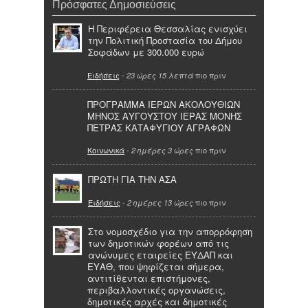
Πρόσφατες Δημοσιεύσεις
Η Περιφέρεια Θεσσαλίας ενισχύει
την Πολιτική Προστασία του Δήμου
Σοφάδων με 300.000 ευρώ
Ειδήσεις
-
πιο πριν
23 ώρες 15 λεπτά
ΠΡΟΓΡΑΜΜΑ ΙΕΡΩΝ ΑΚΟΛΟΥΘΙΩΝ
ΜΗΝΟΣ ΑΥΓΟΥΣΤΟΥ ΙΕΡΑΣ ΜΟΝΗΣ
ΠΕΤΡΑΣ ΚΑΤΑΦΥΓΙΟΥ ΑΓΡΑΦΩΝ
Κοινωνικά
-
πιο πριν
2 ημέρες 3 ώρες
ΠΡΩΤΗ ΓΙΑ ΤΗΝ ΑΣΑ
Ειδήσεις
-
πιο πριν
2 ημέρες 13 ώρες
Στο νομοσχέδιο για την απορρόφηση
των δημοτικών φορέων από τις
ανώνυμες εταιρείες ΕΥΔΑΠ και
ΕΥΑΘ, που ψηφίζεται σήμερα,
αντιτίθενται επιστήμονες,
περιβαλλοντικές οργανώσεις,
δημοτικές αρχές και δημοτικές