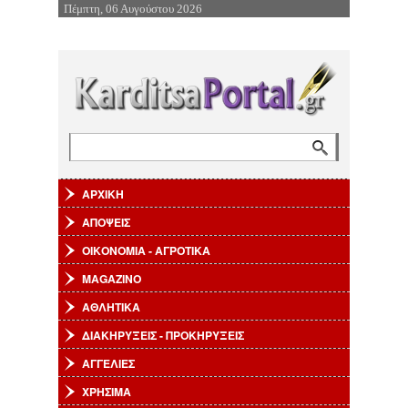
Πέμπτη, 06 Αυγούστου 2026
Επιστροφή στην Πλοήγηση
Αναζήτηση
Φόρμα αναζήτησης
ΑΡΧΙΚΗ
ΑΠΟΨΕΙΣ
ΟΙΚΟΝΟΜΙΑ - ΑΓΡΟΤΙΚΑ
MAGAZINO
ΑΘΛΗΤΙΚΑ
ΔΙΑΚΗΡΥΞΕΙΣ - ΠΡΟΚΗΡΥΞΕΙΣ
ΑΓΓΕΛΙΕΣ
ΧΡΗΣΙΜΑ