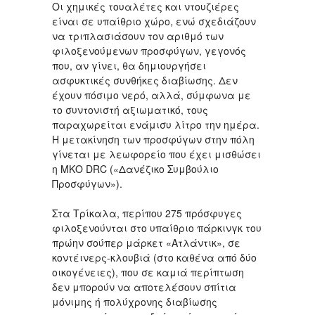
Οι χημικές τουαλέτες και ντουζιέρες
είναι σε υπαίθριο χώρο, ενώ σχεδιάζουν
να τριπλασιάσουν τον αριθμό των
φιλοξενούμενων προσφύγων, γεγονός
που, αν γίνει, θα δημιουργήσει
ασφυκτικές συνθήκες διαβίωσης. Δεν
έχουν πόσιμο νερό, αλλά, σύμφωνα με
το συντονιστή αξιωματικό, τους
παραχωρείται ενάμισυ λίτρο την ημέρα.
Η μετακίνηση των προσφύγων στην πόλη
γίνεται με λεωφορείο που έχει μισθώσει
η ΜΚΟ DRC («Δανέζικο Συμβούλιο
Προσφύγων»).
Στα Τρίκαλα, περίπου 275 πρόσφυγες
φιλοξενούνται στο υπαίθριο πάρκινγκ του
πρώην σούπερ μάρκετ «Ατλάντικ», σε
κοντέινερς-κλουβιά (στο καθένα από δύο
οικογένειες), που σε καμιά περίπτωση
δεν μπορούν να αποτελέσουν σπίτια
μόνιμης ή πολύχρονης διαβίωσης