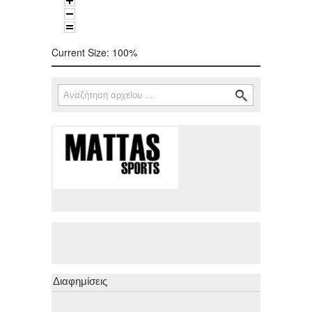
Current Size:
100%
Αναζήτηση
Φόρμα αναζήτησης
Διαφημίσεις