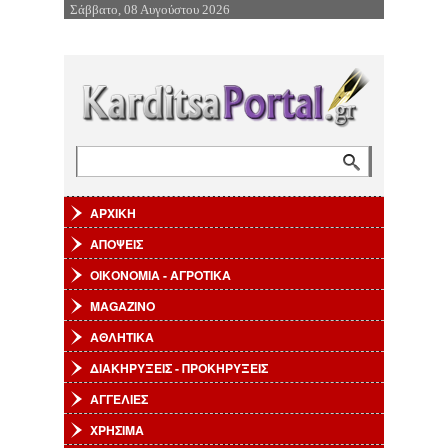
Σάββατο, 08 Αυγούστου 2026
Επιστροφή στην Πλοήγηση
Αναζήτηση
Φόρμα αναζήτησης
ΑΡΧΙΚΗ
ΑΠΟΨΕΙΣ
ΟΙΚΟΝΟΜΙΑ - ΑΓΡΟΤΙΚΑ
MAGAZINO
ΑΘΛΗΤΙΚΑ
ΔΙΑΚΗΡΥΞΕΙΣ - ΠΡΟΚΗΡΥΞΕΙΣ
ΑΓΓΕΛΙΕΣ
ΧΡΗΣΙΜΑ