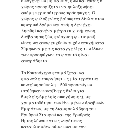
οικογενειών με παιδιά, ενώ και αυτός ο
χώρος προορίζεται να φιλοξενήσει
ακόμη περισσότερους πρόσφυγες. Ο
χώρος φιλοξενίας βρίσκεται δίπλα στον
κεντρικό δρόμο και ακόμη δεν έχει
ληφθεί κανένα μέτρο (π.χ. σήμανση,
διάβαση πεζών, ενίσχυση φωτισμού),
ώστε να αποφευχθούν τυχόν ατυχήματα.
Σύμφωνα με τις καταγγελίες των ίδιων
των προσφύγων, το φαγητό είναι
απαράδεκτο.
Το Κουτσόχερο ετοιμάζεται να
επαναλειτουργήσει ως μία τεράστια
κοντεϊνερούπολη 1.500 προσφύγων
(στήθηκαν κοντέϊνερς 8x3m για
5μελείς-6μελείς οικογένειες), με
χρηματοδότηση των Ηνωμένων Αραβικών
Εμιράτων, με τη διαμεσολάβηση του
Ερυθρού Σταυρού και της Ερυθράς
Ημισελήνου και ως «πρότυπος
καταυλισμός» σύμφωνα με την