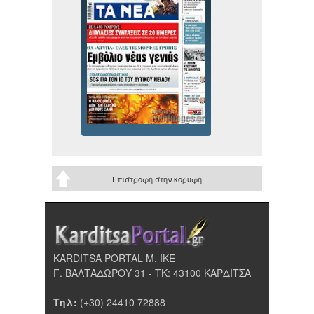
Επιστροφή στην κορυφή
KARDITSA PORTAL Μ. ΙΚΕ
Γ. ΒΑΛΤΑΔΩΡΟΥ 31 - ΤΚ: 43100 ΚΑΡΔΙΤΣΑ
Τηλ:
(+30) 24410 72888