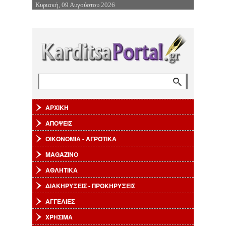
Κυριακή, 09 Αυγούστου 2026
Επιστροφή στην Πλοήγηση
Αναζήτηση
Φόρμα αναζήτησης
ΑΡΧΙΚΗ
ΑΠΟΨΕΙΣ
ΟΙΚΟΝΟΜΙΑ - ΑΓΡΟΤΙΚΑ
MAGAZINO
ΑΘΛΗΤΙΚΑ
ΔΙΑΚΗΡΥΞΕΙΣ - ΠΡΟΚΗΡΥΞΕΙΣ
ΑΓΓΕΛΙΕΣ
ΧΡΗΣΙΜΑ