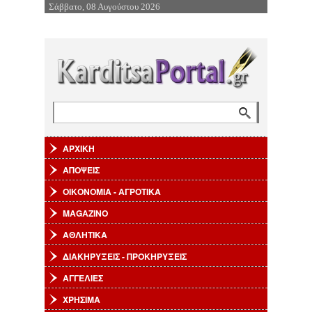
Σάββατο, 08 Αυγούστου 2026
Επιστροφή στην Πλοήγηση
Αναζήτηση
Φόρμα αναζήτησης
ΑΡΧΙΚΗ
ΑΠΟΨΕΙΣ
ΟΙΚΟΝΟΜΙΑ - ΑΓΡΟΤΙΚΑ
MAGAZINO
ΑΘΛΗΤΙΚΑ
ΔΙΑΚΗΡΥΞΕΙΣ - ΠΡΟΚΗΡΥΞΕΙΣ
ΑΓΓΕΛΙΕΣ
ΧΡΗΣΙΜΑ