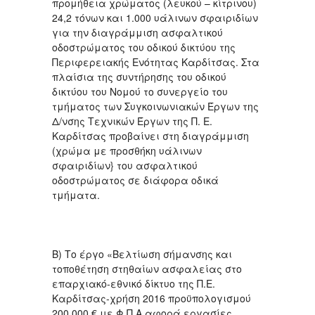
προμήθεια χρώματος (λευκού – κίτρινου)
24,2 τόνων και 1.000 υάλινων σφαιριδίων
για την διαγράμμιση ασφαλτικού
οδοστρώματος του οδικού δικτύου της
Περιφερειακής Ενότητας Καρδίτσας. Στα
πλαίσια της συντήρησης του οδικού
δικτύου του Νομού το συνεργείο του
τμήματος των Συγκοινωνιακών Έργων της
Δ/νσης Τεχνικών Έργων της Π. Ε.
Καρδίτσας προβαίνει στη διαγράμμιση
(χρώμα με προσθήκη υάλινων
σφαιριδίων} του ασφαλτικού
οδοστρώματος σε διάφορα οδικά
τμήματα.
Β) Το έργο «Βελτίωση σήμανσης και
τοποθέτηση στηθαίων ασφαλείας στο
επαρχιακό-εθνικό δίκτυο της Π.Ε.
Καρδίτσας-χρήση 2016 προϋπολογισμού
200.000 € με Φ.Π.Α αφορά εργασίες