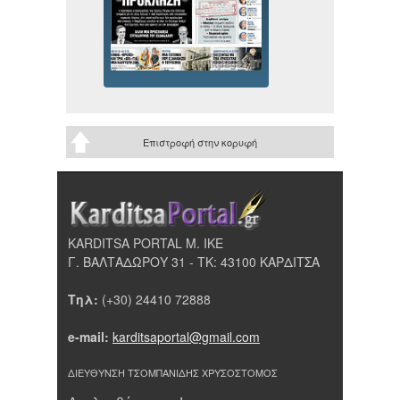
Επιστροφή στην κορυφή
KARDITSA PORTAL Μ. ΙΚΕ
Γ. ΒΑΛΤΑΔΩΡΟΥ 31 - ΤΚ: 43100 ΚΑΡΔΙΤΣΑ
Τηλ:
(+30) 24410 72888
e-mail:
karditsaportal@gmail.com
ΔΙΕΥΘΥΝΣΗ ΤΣΟΜΠΑΝΙΔΗΣ ΧΡΥΣΟΣΤΟΜΟΣ