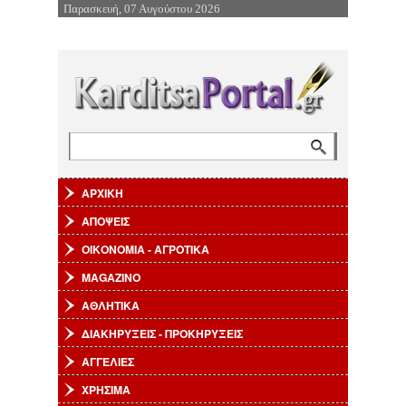
Παρασκευή, 07 Αυγούστου 2026
Επιστροφή στην Πλοήγηση
Αναζήτηση
Φόρμα αναζήτησης
ΑΡΧΙΚΗ
ΑΠΟΨΕΙΣ
ΟΙΚΟΝΟΜΙΑ - ΑΓΡΟΤΙΚΑ
MAGAZINO
ΑΘΛΗΤΙΚΑ
ΔΙΑΚΗΡΥΞΕΙΣ - ΠΡΟΚΗΡΥΞΕΙΣ
ΑΓΓΕΛΙΕΣ
ΧΡΗΣΙΜΑ