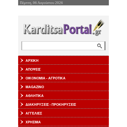
Πέμπτη, 06 Αυγούστου 2026
Επιστροφή στην Πλοήγηση
Αναζήτηση
Φόρμα αναζήτησης
ΑΡΧΙΚΗ
ΑΠΟΨΕΙΣ
ΟΙΚΟΝΟΜΙΑ - ΑΓΡΟΤΙΚΑ
MAGAZINO
ΑΘΛΗΤΙΚΑ
ΔΙΑΚΗΡΥΞΕΙΣ - ΠΡΟΚΗΡΥΞΕΙΣ
ΑΓΓΕΛΙΕΣ
ΧΡΗΣΙΜΑ