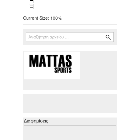
Current Size:
100%
Αναζήτηση
Φόρμα αναζήτησης
Διαφημίσεις