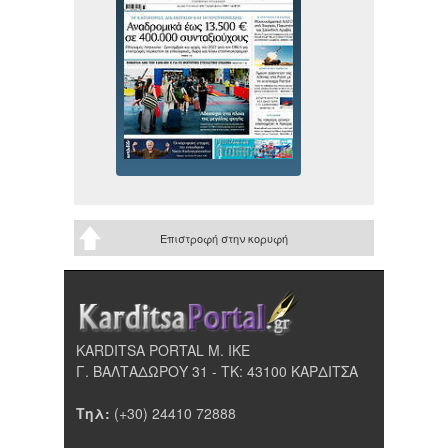
Επιστροφή στην κορυφή
KARDITSA PORTAL Μ. ΙΚΕ
Γ. ΒΑΛΤΑΔΩΡΟΥ 31 - ΤΚ: 43100 ΚΑΡΔΙΤΣΑ
Τηλ:
(+30) 24410 72888