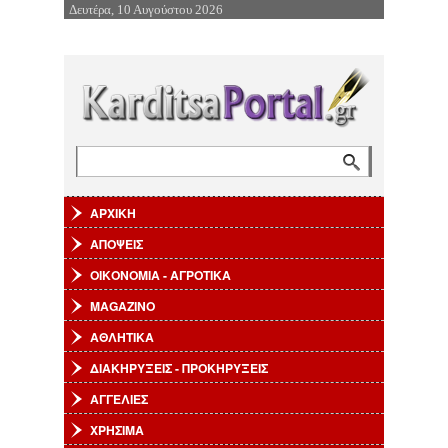
Δευτέρα, 10 Αυγούστου 2026
Επιστροφή στην Πλοήγηση
Αναζήτηση
Φόρμα αναζήτησης
ΑΡΧΙΚΗ
ΑΠΟΨΕΙΣ
ΟΙΚΟΝΟΜΙΑ - ΑΓΡΟΤΙΚΑ
MAGAZINO
ΑΘΛΗΤΙΚΑ
ΔΙΑΚΗΡΥΞΕΙΣ - ΠΡΟΚΗΡΥΞΕΙΣ
ΑΓΓΕΛΙΕΣ
ΧΡΗΣΙΜΑ