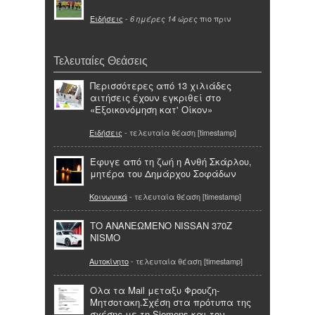
Ειδήσεις
-
πιο πριν
6 ημέρες 14 ώρες
Τελευταίες Θεάσεις
Περισσότερες από 13 χιλιάδες
αιτήσεις έχουν εγκριθεί στο
«Εξοικονόμηση κατ' Οίκον»
Ειδήσεις
- τελευταία θέαση [timestamp]
Έφυγε από τη ζωή η Ανθή Σκάρλου,
μητέρα του Δημάρχου Σοφάδων
Κοινωνικά
- τελευταία θέαση [timestamp]
ΤΟ ΑΝΑΝΕΩΜΕΝΟ NISSAN 370Z
NISMO
Αυτοκίνητο
- τελευταία θέαση [timestamp]
Oλα τα Mail μεταξυ Φρουζη-
Μητσοτακη.Σχέση στα πρότυπα της
σχέσης με τη Siemens και τον