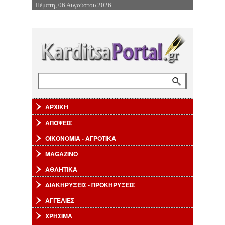
Πέμπτη, 06 Αυγούστου 2026
Επιστροφή στην Πλοήγηση
Αναζήτηση
Φόρμα αναζήτησης
ΑΡΧΙΚΗ
ΑΠΟΨΕΙΣ
ΟΙΚΟΝΟΜΙΑ - ΑΓΡΟΤΙΚΑ
MAGAZINO
ΑΘΛΗΤΙΚΑ
ΔΙΑΚΗΡΥΞΕΙΣ - ΠΡΟΚΗΡΥΞΕΙΣ
ΑΓΓΕΛΙΕΣ
ΧΡΗΣΙΜΑ