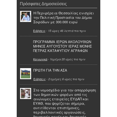
Πρόσφατες Δημοσιεύσεις
Η Περιφέρεια Θεσσαλίας ενισχύει
την Πολιτική Προστασία του Δήμου
Σοφάδων με 300.000 ευρώ
Ειδήσεις
-
πιο πριν
15 ώρες 46 λεπτά
ΠΡΟΓΡΑΜΜΑ ΙΕΡΩΝ ΑΚΟΛΟΥΘΙΩΝ
ΜΗΝΟΣ ΑΥΓΟΥΣΤΟΥ ΙΕΡΑΣ ΜΟΝΗΣ
ΠΕΤΡΑΣ ΚΑΤΑΦΥΓΙΟΥ ΑΓΡΑΦΩΝ
Κοινωνικά
-
πιο πριν
1ημέρα 20 ώρες
ΠΡΩΤΗ ΓΙΑ ΤΗΝ ΑΣΑ
Ειδήσεις
-
πιο πριν
2 ημέρες 6 ώρες
Στο νομοσχέδιο για την απορρόφηση
των δημοτικών φορέων από τις
ανώνυμες εταιρείες ΕΥΔΑΠ και
ΕΥΑΘ, που ψηφίζεται σήμερα,
αντιτίθενται επιστήμονες,
περιβαλλοντικές οργανώσεις,
δημοτικές αρχές και δημοτικές