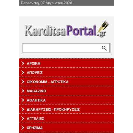
Παρασκευή, 07 Αυγούστου 2026
Επιστροφή στην Πλοήγηση
Αναζήτηση
Φόρμα αναζήτησης
ΑΡΧΙΚΗ
ΑΠΟΨΕΙΣ
ΟΙΚΟΝΟΜΙΑ - ΑΓΡΟΤΙΚΑ
MAGAZINO
ΑΘΛΗΤΙΚΑ
ΔΙΑΚΗΡΥΞΕΙΣ - ΠΡΟΚΗΡΥΞΕΙΣ
ΑΓΓΕΛΙΕΣ
ΧΡΗΣΙΜΑ