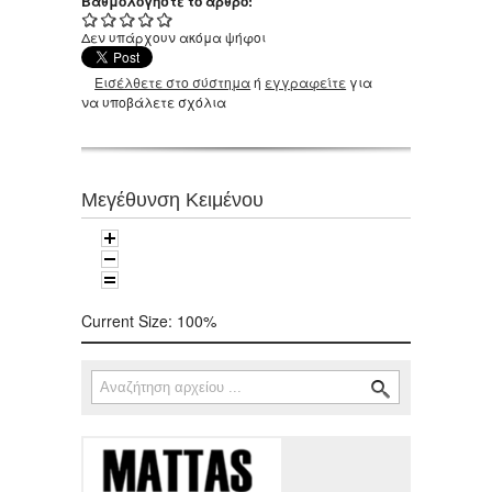
Βαθμολογήστε το άρθρο:
Δεν υπάρχουν ακόμα ψήφοι
Εισέλθετε στο σύστημα
ή
εγγραφείτε
για
να υποβάλετε σχόλια
Μεγέθυνση Κειμένου
Current Size:
100%
Αναζήτηση
Φόρμα αναζήτησης