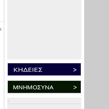
ή
.
.