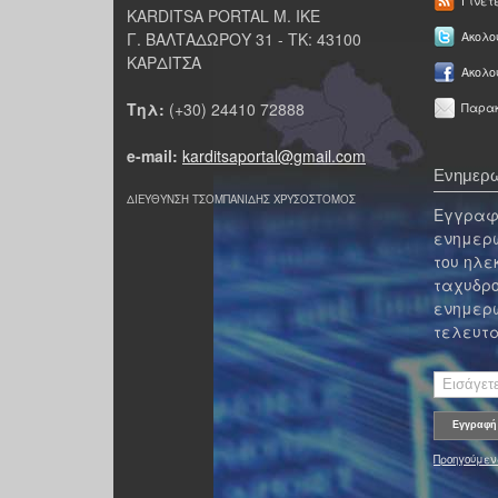
Γίνετ
KARDITSA PORTAL Μ. ΙΚΕ
Γ. ΒΑΛΤΑΔΩΡΟΥ 31 - ΤΚ: 43100
Ακολου
ΚΑΡΔΙΤΣΑ
Ακολο
Τηλ:
(+30) 24410 72888
Παρακ
e-mail:
karditsaportal@gmail.com
Ενημερω
ΔΙΕΥΘΥΝΣΗ ΤΣΟΜΠΑΝΙΔΗΣ ΧΡΥΣΟΣΤΟΜΟΣ
Εγγραφε
ενημερω
του ηλε
ταχυδρο
ενημερω
τελευτα
Προηγούμεν