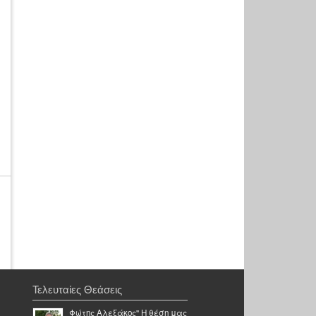
Τελευταίες Θεάσεις
Φώτης Αλεξάκος'' Η θέση μας