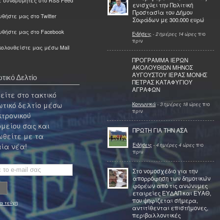
ε συνδρομητές στο RSS Feed
ενισχύει την Πολιτική
Προστασία του Δήμου
θήστε μας στο Twitter
Σοφάδων με 300.000 ευρώ
υθήστε μας στο Facebook
Ειδήσεις
-
2 ημέρες 14 ώρες
πιο
πριν
ολουθείστε μας μέσω Mail
ΠΡΟΓΡΑΜΜΑ ΙΕΡΩΝ
ΑΚΟΛΟΥΘΙΩΝ ΜΗΝΟΣ
ΑΥΓΟΥΣΤΟΥ ΙΕΡΑΣ ΜΟΝΗΣ
τικό Δελτίο
ΠΕΤΡΑΣ ΚΑΤΑΦΥΓΙΟΥ
ΑΓΡΑΦΩΝ
ίτε στο τακτικό
τικό δελτίο μέσω
Κοινωνικά
-
3 ημέρες 18 ώρες
πιο
πριν
κτρονικού
μείου σας και
ΠΡΩΤΗ ΓΙΑ ΤΗΝ ΑΣΑ
θείτε με τα
Ειδήσεις
-
4 ημέρες 4 ώρες
πιο
ία νέα!
πριν
Στο νομοσχέδιο για την
απορρόφηση των δημοτικών
φορέων από τις ανώνυμες
εταιρείες ΕΥΔΑΠ και ΕΥΑΘ,
που ψηφίζεται σήμερα,
α τεύχη
αντιτίθενται επιστήμονες,
περιβαλλοντικές