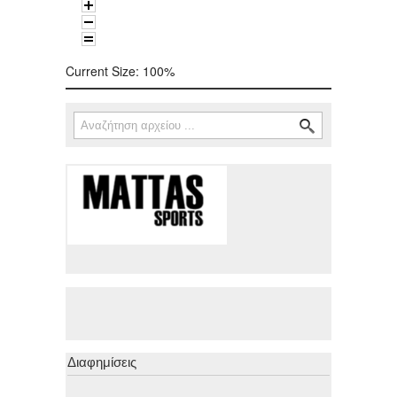
Current Size:
100%
Αναζήτηση
Φόρμα αναζήτησης
Διαφημίσεις