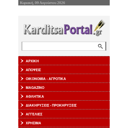
Κυριακή, 09 Αυγούστου 2026
Επιστροφή στην Πλοήγηση
Αναζήτηση
Φόρμα αναζήτησης
ΑΡΧΙΚΗ
ΑΠΟΨΕΙΣ
ΟΙΚΟΝΟΜΙΑ - ΑΓΡΟΤΙΚΑ
MAGAZINO
ΑΘΛΗΤΙΚΑ
ΔΙΑΚΗΡΥΞΕΙΣ - ΠΡΟΚΗΡΥΞΕΙΣ
ΑΓΓΕΛΙΕΣ
ΧΡΗΣΙΜΑ