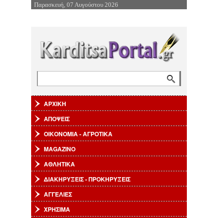
Παρασκευή, 07 Αυγούστου 2026
Επιστροφή στην Πλοήγηση
Αναζήτηση
Φόρμα αναζήτησης
ΑΡΧΙΚΗ
ΑΠΟΨΕΙΣ
ΟΙΚΟΝΟΜΙΑ - ΑΓΡΟΤΙΚΑ
MAGAZINO
ΑΘΛΗΤΙΚΑ
ΔΙΑΚΗΡΥΞΕΙΣ - ΠΡΟΚΗΡΥΞΕΙΣ
ΑΓΓΕΛΙΕΣ
ΧΡΗΣΙΜΑ