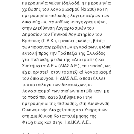
ημερομηνία valeur (δηλαδή, η ημερομηνία
χρέωσης του λογαριασμού Νο 200) και η
ημερομηνία πίστωσης λογαριασμών των
δικαιούχων, αρμοδίως υπογεγραμμένο,
στην Διεύθυνση Λογαριασμών του
Δημοσίου του Γενικού Λογιστηρίου του
Κράτους (Γ.Λ.Κ.), η οποία εκδίδει, βάσει
των προαναφερθέντων εγγράφων, ειδική
εντολή προς την Τράπεζα της Ελλάδος
για πίστωση, μέσω της «Διατραπεζικά
Συστήματα Α.Ε.» (ΔΙΑΣ Α.Ε.), του ποσού, ως
έχει οριστεί, στον τραπεζικό λογαριασμό
του δικαιούχου. Η ΔΙΑΣ Α.Ε. αποστέλλει
τον κατάλογο των δικαιούχων, οι
λογαριασμοί των οποίων πιστώθηκαν, με
το ποσό που καταβλήθηκε και την
ημερομηνία της πίστωσης, στη Διεύθυνση
Οικονομικής Διαχείρισης και Υπηρεσιών,
στη Διεύθυνση Καταπολέμησης της
Φτώχειας και στην Η.ΔΙ.Κ.Α. Α.Ε..