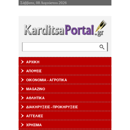
Σάββατο, 08 Αυγούστου 2026
Επιστροφή στην Πλοήγηση
Αναζήτηση
Φόρμα αναζήτησης
ΑΡΧΙΚΗ
ΑΠΟΨΕΙΣ
ΟΙΚΟΝΟΜΙΑ - ΑΓΡΟΤΙΚΑ
MAGAZINO
ΑΘΛΗΤΙΚΑ
ΔΙΑΚΗΡΥΞΕΙΣ - ΠΡΟΚΗΡΥΞΕΙΣ
ΑΓΓΕΛΙΕΣ
ΧΡΗΣΙΜΑ