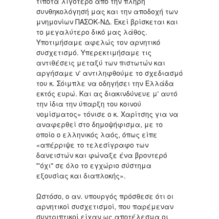
τίποτα λιγότερο από την πλήρη
συνθηκολόγησή μας και την αποδοχή των
μνημονίων ΠΑΣΟΚ-ΝΔ. Εκεί βρίσκεται και
το μεγαλύτερο δικό μας λάθος.
Υποτιμήσαμε αφελώς τον αρνητικό
συσχετισμό. Υπερεκτιμήσαμε τις
αντιθέσεις μεταξύ των πιστωτών και
αργήσαμε ν' αντιληφθούμε το σχεδιασμό
του κ. Σόιμπλε να οδηγήσει την Ελλάδα
εκτός ευρώ. Και ας διακινδύνευε μ' αυτό
την ίδια την ύπαρξη του κοινού
νομίσματος» τόνισε ο κ. Χαρίτσης για να
αναφερθεί στο δημοψήφισμα, με το
οποίο ο ελληνικός λαός, όπως είπε
«απέρριψε το τελεσίγραφο των
δανειστών και φώναξε ένα βροντερό
"'όχι" σε όλο το εγχώριο σύστημα
εξουσίας και διαπλοκής».
Ωστόσο, ο αν. υπουργός πρόσθεσε ότι οι
αρνητικοί συσχετισμοί, που παρέμεναν
συντριπτικοί είχαν ως αποτέλεσμα οι