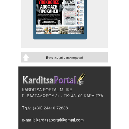
Επιστροφή στην κορυφή
KARDITSA PORTAL Μ. ΙΚΕ
Γ. ΒΑΛΤΑΔΩΡΟΥ 31 - ΤΚ: 43100 ΚΑΡΔΙΤΣΑ
Τηλ:
(+30) 24410 72888
e-mail:
karditsaportal@gmail.com