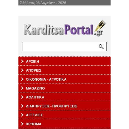
Σάββατο, 08 Αυγούστου 2026
Επιστροφή στην Πλοήγηση
Αναζήτηση
Φόρμα αναζήτησης
ΑΡΧΙΚΗ
ΑΠΟΨΕΙΣ
ΟΙΚΟΝΟΜΙΑ - ΑΓΡΟΤΙΚΑ
MAGAZINO
ΑΘΛΗΤΙΚΑ
ΔΙΑΚΗΡΥΞΕΙΣ - ΠΡΟΚΗΡΥΞΕΙΣ
ΑΓΓΕΛΙΕΣ
ΧΡΗΣΙΜΑ