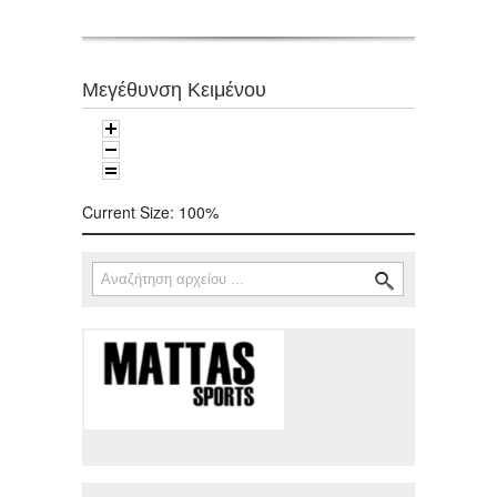
Μεγέθυνση Κειμένου
Current Size:
100%
Αναζήτηση
Φόρμα αναζήτησης