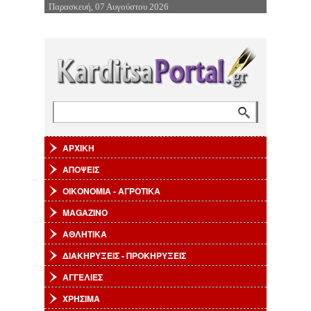
Παρασκευή, 07 Αυγούστου 2026
Επιστροφή στην Πλοήγηση
Αναζήτηση
Φόρμα αναζήτησης
ΑΡΧΙΚΗ
ΑΠΟΨΕΙΣ
ΟΙΚΟΝΟΜΙΑ - ΑΓΡΟΤΙΚΑ
MAGAZINO
ΑΘΛΗΤΙΚΑ
ΔΙΑΚΗΡΥΞΕΙΣ - ΠΡΟΚΗΡΥΞΕΙΣ
ΑΓΓΕΛΙΕΣ
ΧΡΗΣΙΜΑ