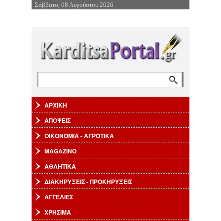
Σάββατο, 08 Αυγούστου 2026
Επιστροφή στην Πλοήγηση
Αναζήτηση
Φόρμα αναζήτησης
ΑΡΧΙΚΗ
ΑΠΟΨΕΙΣ
ΟΙΚΟΝΟΜΙΑ - ΑΓΡΟΤΙΚΑ
MAGAZINO
ΑΘΛΗΤΙΚΑ
ΔΙΑΚΗΡΥΞΕΙΣ - ΠΡΟΚΗΡΥΞΕΙΣ
ΑΓΓΕΛΙΕΣ
ΧΡΗΣΙΜΑ