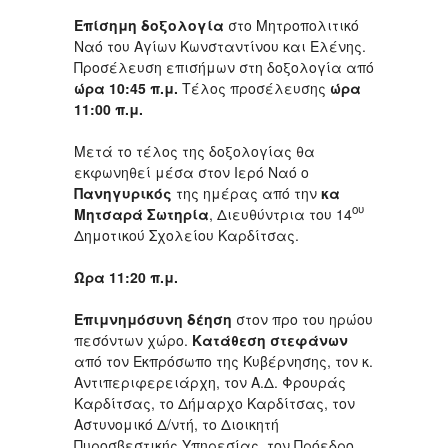
Επίσημη
δοξολογία
στο Μητροπολιτικό
Ναό του Αγίων Κωνσταντίνου και Ελένης.
Προσέλευση επισήμων στη δοξολογία από
ώρα 10:45 π.μ.
Τέλος προσέλευσης
ώρα
11:00 π.μ.
Μετά το τέλος της δοξολογίας θα
εκφωνηθεί μέσα στον Ιερό Ναό ο
Πανηγυρικός
της ημέρας από την
κα
ου
Μητσαρά Σωτηρία
,
Διευθύντρια του 14
Δημοτικού Σχολείου Καρδίτσας.
Ώρα 11:20 π.μ
.
Επιμνημόσυνη δέηση
στον προ του ηρώου
πεσόντων χώρο.
Κατάθεση στεφάνων
από τον Εκπρόσωπο της Κυβέρνησης, τον κ.
Αντιπεριφερειάρχη, τον Α.Δ. Φρουράς
Καρδίτσας, το Δήμαρχο Καρδίτσας, τον
Αστυνομικό Δ/ντή, το Διοικητή
Πυροσβεστικής Υπηρεσίας, τον Πρόεδρο