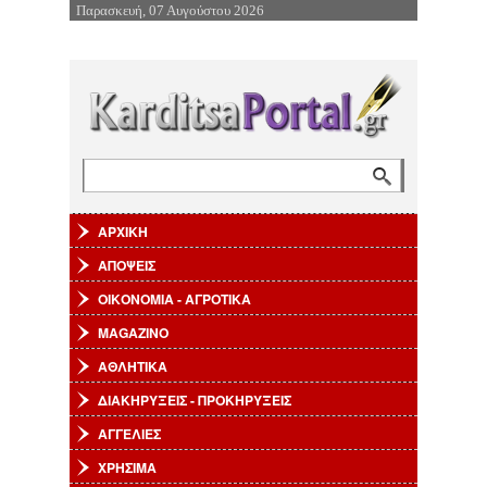
Παρασκευή, 07 Αυγούστου 2026
Επιστροφή στην Πλοήγηση
Αναζήτηση
Φόρμα αναζήτησης
ΑΡΧΙΚΗ
ΑΠΟΨΕΙΣ
ΟΙΚΟΝΟΜΙΑ - ΑΓΡΟΤΙΚΑ
MAGAZINO
ΑΘΛΗΤΙΚΑ
ΔΙΑΚΗΡΥΞΕΙΣ - ΠΡΟΚΗΡΥΞΕΙΣ
ΑΓΓΕΛΙΕΣ
ΧΡΗΣΙΜΑ