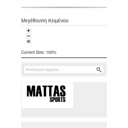
Μεγέθυνση Κειμένου
Current Size:
100%
Αναζήτηση
Φόρμα αναζήτησης