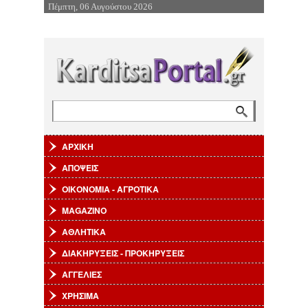
Πέμπτη, 06 Αυγούστου 2026
Επιστροφή στην Πλοήγηση
Αναζήτηση
Φόρμα αναζήτησης
ΑΡΧΙΚΗ
ΑΠΟΨΕΙΣ
ΟΙΚΟΝΟΜΙΑ - ΑΓΡΟΤΙΚΑ
MAGAZINO
ΑΘΛΗΤΙΚΑ
ΔΙΑΚΗΡΥΞΕΙΣ - ΠΡΟΚΗΡΥΞΕΙΣ
ΑΓΓΕΛΙΕΣ
ΧΡΗΣΙΜΑ