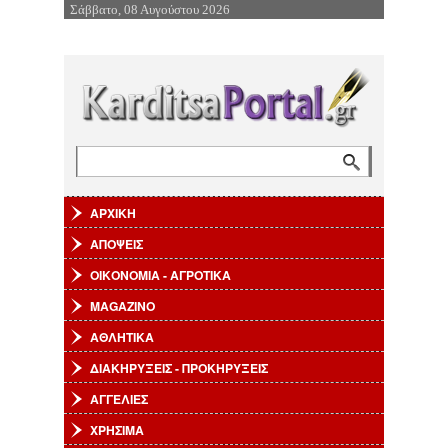
Σάββατο, 08 Αυγούστου 2026
Επιστροφή στην Πλοήγηση
Αναζήτηση
Φόρμα αναζήτησης
ΑΡΧΙΚΗ
ΑΠΟΨΕΙΣ
ΟΙΚΟΝΟΜΙΑ - ΑΓΡΟΤΙΚΑ
MAGAZINO
ΑΘΛΗΤΙΚΑ
ΔΙΑΚΗΡΥΞΕΙΣ - ΠΡΟΚΗΡΥΞΕΙΣ
ΑΓΓΕΛΙΕΣ
ΧΡΗΣΙΜΑ