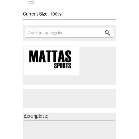
Current Size:
100%
Αναζήτηση
Φόρμα αναζήτησης
Διαφημίσεις