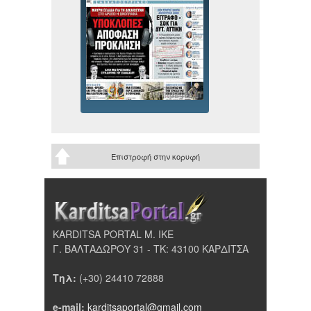
Επιστροφή στην κορυφή
KARDITSA PORTAL Μ. ΙΚΕ
Γ. ΒΑΛΤΑΔΩΡΟΥ 31 - ΤΚ: 43100 ΚΑΡΔΙΤΣΑ
Τηλ:
(+30) 24410 72888
e-mail:
karditsaportal@gmail.com