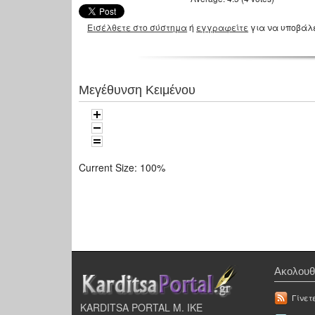
Εισέλθετε στο σύστημα
ή
εγγραφείτε
για να υποβάλ
Μεγέθυνση Κειμένου
Current Size:
100%
Ακολουθ
Γίνετ
KARDITSA PORTAL Μ. ΙΚΕ