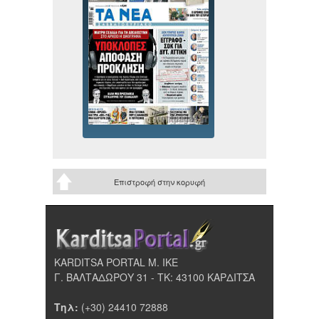
Επιστροφή στην κορυφή
KARDITSA PORTAL Μ. ΙΚΕ
Γ. ΒΑΛΤΑΔΩΡΟΥ 31 - ΤΚ: 43100 ΚΑΡΔΙΤΣΑ
Τηλ:
(+30) 24410 72888