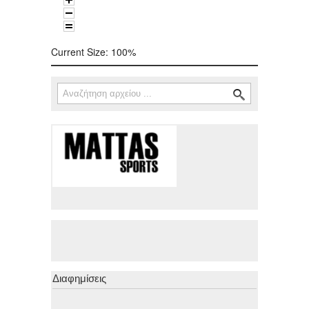
Current Size:
100%
Αναζήτηση
Φόρμα αναζήτησης
Διαφημίσεις