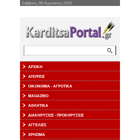
Σάββατο, 08 Αυγούστου 2026
Επιστροφή στην Πλοήγηση
Αναζήτηση
Φόρμα αναζήτησης
ΑΡΧΙΚΗ
ΑΠΟΨΕΙΣ
ΟΙΚΟΝΟΜΙΑ - ΑΓΡΟΤΙΚΑ
MAGAZINO
ΑΘΛΗΤΙΚΑ
ΔΙΑΚΗΡΥΞΕΙΣ - ΠΡΟΚΗΡΥΞΕΙΣ
ΑΓΓΕΛΙΕΣ
ΧΡΗΣΙΜΑ