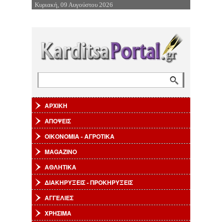
Κυριακή, 09 Αυγούστου 2026
Επιστροφή στην Πλοήγηση
Αναζήτηση
Φόρμα αναζήτησης
ΑΡΧΙΚΗ
ΑΠΟΨΕΙΣ
ΟΙΚΟΝΟΜΙΑ - ΑΓΡΟΤΙΚΑ
MAGAZINO
ΑΘΛΗΤΙΚΑ
ΔΙΑΚΗΡΥΞΕΙΣ - ΠΡΟΚΗΡΥΞΕΙΣ
ΑΓΓΕΛΙΕΣ
ΧΡΗΣΙΜΑ