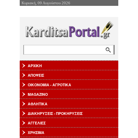
Κυριακή, 09 Αυγούστου 2026
Επιστροφή στην Πλοήγηση
Αναζήτηση
Φόρμα αναζήτησης
ΑΡΧΙΚΗ
ΑΠΟΨΕΙΣ
ΟΙΚΟΝΟΜΙΑ - ΑΓΡΟΤΙΚΑ
MAGAZINO
ΑΘΛΗΤΙΚΑ
ΔΙΑΚΗΡΥΞΕΙΣ - ΠΡΟΚΗΡΥΞΕΙΣ
ΑΓΓΕΛΙΕΣ
ΧΡΗΣΙΜΑ