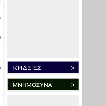
ή
α
,
ά
.
)
.
.