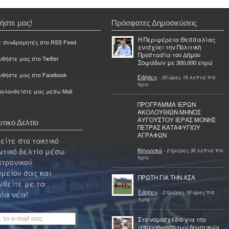
ήστε μας!
Πρόσφατες Δημοσιεύσεις
Η Περιφέρεια Θεσσαλίας
ε συνδρομητές στο RSS Feed
ενισχύει την Πολιτική
Προστασία του Δήμου
θήστε μας στο Twitter
Σοφάδων με 300.000 ευρώ
υθήστε μας στο Facebook
Ειδήσεις
-
20 ώρες 19 λεπτά
πιο
πριν
ολουθείστε μας μέσω Mail
ΠΡΟΓΡΑΜΜΑ ΙΕΡΩΝ
ΑΚΟΛΟΥΘΙΩΝ ΜΗΝΟΣ
ΑΥΓΟΥΣΤΟΥ ΙΕΡΑΣ ΜΟΝΗΣ
τικό Δελτίο
ΠΕΤΡΑΣ ΚΑΤΑΦΥΓΙΟΥ
ΑΓΡΑΦΩΝ
ίτε στο τακτικό
τικό δελτίο μέσω
Κοινωνικά
-
2 ημέρες 35 λεπτά
πιο
πριν
κτρονικού
μείου σας και
ΠΡΩΤΗ ΓΙΑ ΤΗΝ ΑΣΑ
θείτε με τα
Ειδήσεις
-
2 ημέρες 10 ώρες
πιο
ία νέα!
πριν
Στο νομοσχέδιο για την
απορρόφηση των δημοτικών