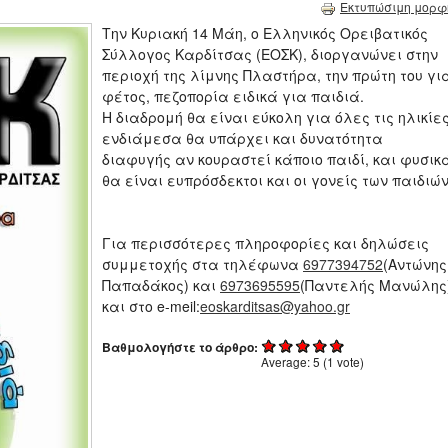
Εκτυπώσιμη μορφ
Την Κυριακή 14 Μάη, ο Ελληνικός Ορειβατικός
Σύλλογος Καρδίτσας (ΕΟΣΚ), διοργανώνει στην
περιοχή της λίμνης Πλαστήρα, την πρώτη του γι
φέτος, πεζοπορία ειδικά για παιδιά.
Η διαδρομή θα είναι εύκολη για όλες τις ηλικίες
ενδιάμεσα θα υπάρχει και δυνατότητα
διαφυγής αν κουραστεί κάποιο παιδί, και φυσικ
θα είναι ευπρόσδεκτοι και οι γονείς των παιδιών
Για περισσότερες πληροφορίες και δηλώσεις
συμμετοχής στα τηλέφωνα
6977394752
(Αντώνης
Παπαδάκος) και
6973695595
(Παντελής Μανώλης
και στο e-meil:
eoskarditsas@yahoo.gr
Βαθμολογήστε το άρθρο:
Average:
5
(
1
vote)