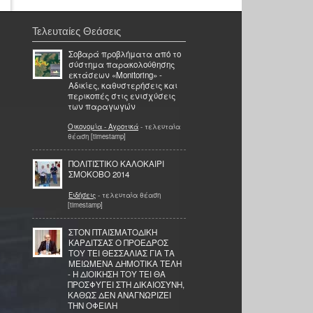
Τελευταίες Θεάσεις
Σοβαρά προβλήματα από το
σύστημα παρακολούθησης
εκτάσεων «Μonitoring» -
Αδικίες, καθυστερήσεις και
περικοπές στις ενισχύσεις
των παραγωγών
Οικονομία - Αγροτικά
- τελευταία
θέαση [timestamp]
ΠΟΛΙΤΙΣΤΙΚΟ ΚΑΛΟΚΑΙΡΙ
ΣΜΟΚΟΒΟ 2014
Ειδήσεις
- τελευταία θέαση
[timestamp]
ΣΤΟΝ ΠΤΑΙΣΜΑΤΟΔΙΚΗ
ΚΑΡΔΙΤΣΑΣ Ο ΠΡΟΕΔΡΟΣ
ΤΟΥ ΤΕΙ ΘΕΣΣΑΛΙΑΣ ΓΙΑ ΤΑ
ΜΕΙΩΜΕΝΑ ΔΗΜΟΤΙΚΑ ΤΕΛΗ
- Η ΔΙΟΙΚΗΣΗ ΤΟΥ ΤΕΙ ΘΑ
ΠΡΟΣΦΥΓΕΙ ΣΤΗ ΔΙΚΑΙΟΣΥΝΗ,
ΚΑΘΩΣ ΔΕΝ ΑΝΑΓΝΩΡΙΖΕΙ
ΤΗΝ ΟΦΕΙΛΗ