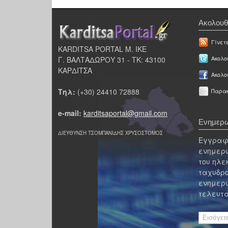
Ακολουθ
Γίνετ
KARDITSA PORTAL Μ. ΙΚΕ
Γ. ΒΑΛΤΑΔΩΡΟΥ 31 - ΤΚ: 43100
Ακολου
ΚΑΡΔΙΤΣΑ
Ακολο
Τηλ:
(+30) 24410 72888
Παρακ
e-mail:
karditsaportal@gmail.com
Ενημερω
ΔΙΕΥΘΥΝΣΗ ΤΣΟΜΠΑΝΙΔΗΣ ΧΡΥΣΟΣΤΟΜΟΣ
Εγγραφε
ενημερω
του ηλε
ταχυδρο
ενημερω
τελευτα