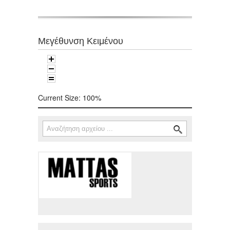
Μεγέθυνση Κειμένου
Current Size:
100%
Αναζήτηση
Φόρμα αναζήτησης