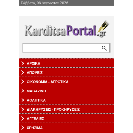
Σάββατο, 08 Αυγούστου 2026
Επιστροφή στην Πλοήγηση
Αναζήτηση
Φόρμα αναζήτησης
ΑΡΧΙΚΗ
ΑΠΟΨΕΙΣ
ΟΙΚΟΝΟΜΙΑ - ΑΓΡΟΤΙΚΑ
MAGAZINO
ΑΘΛΗΤΙΚΑ
ΔΙΑΚΗΡΥΞΕΙΣ - ΠΡΟΚΗΡΥΞΕΙΣ
ΑΓΓΕΛΙΕΣ
ΧΡΗΣΙΜΑ