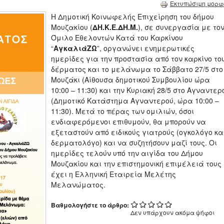
Εκτυπώσιμη μορφ
Η Δημοτική Κοινωφελής Επιχείρηση του δήμου
Μουζακίου (
ΔΗ.Κ.Ε.ΔΗ.Μ.
), σε συνεργασία με το
Όμιλο Εθελοντών Κατά του Καρκίνου
“
ΑγκαλιάΖΩ
”, οργανώνει ενημερωτικές
ημερίδες για την προστασία από τον καρκίνο το
δέρματος και το μελάνωμα το Σάββατο 27/5 στο
Μουζάκι (Αίθουσα δημοτικού Συμβουλίου ώρα
10:00 – 11:30) και την Κυριακή 28/5 στο Αγναντερ
(Δημοτικό Κατάστημα Αγναντερού, ώρα 10:00 –
11:30). Μετά το πέρας των ομιλιών, όσοι
ενδιαφερόμενοι επιθυμούν, θα μπορούν να
εξεταστούν από ειδικούς γιατρούς (ογκολόγο κα
δερματολόγο) και να συζητήσουν μαζί τους. Οι
ημερίδες τελούν υπό την αιγίδα του Δήμου
Μουζακίου και την επιστημονική επιμέλειά τους
έχει η Ελληνική Εταιρεία Μελέτης
Μελανώματος.
Βαθμολογήστε το άρθρο:
Δεν υπάρχουν ακόμα ψήφοι