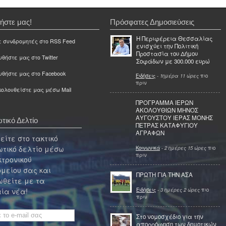
ήστε μας!
Πρόσφατες Δημοσιεύσεις
Η Περιφέρεια Θεσσαλίας
ε συνδρομητές στο RSS Feed
ενισχύει την Πολιτική
Προστασία του Δήμου
θήστε μας στο Twitter
Σοφάδων με 300.000 ευρώ
υθήστε μας στο Facebook
Ειδήσεις
-
1ημέρα 11 ώρες
πιο
πριν
ολουθείστε μας μέσω Mail
ΠΡΟΓΡΑΜΜΑ ΙΕΡΩΝ
ΑΚΟΛΟΥΘΙΩΝ ΜΗΝΟΣ
ΑΥΓΟΥΣΤΟΥ ΙΕΡΑΣ ΜΟΝΗΣ
τικό Δελτίο
ΠΕΤΡΑΣ ΚΑΤΑΦΥΓΙΟΥ
ΑΓΡΑΦΩΝ
ίτε στο τακτικό
τικό δελτίο μέσω
Κοινωνικά
-
2 ημέρες 15 ώρες
πιο
πριν
κτρονικού
μείου σας και
ΠΡΩΤΗ ΓΙΑ ΤΗΝ ΑΣΑ
θείτε με τα
Ειδήσεις
-
3 ημέρες 2 ώρες
πιο
ία νέα!
πριν
Στο νομοσχέδιο για την
απορρόφηση των δημοτικών