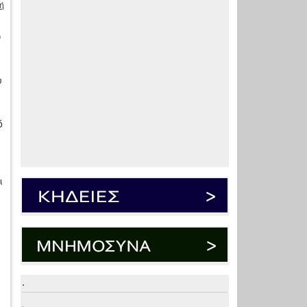
ή
ν
υ
ό
ι
.
.