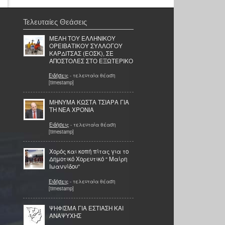
Τελευταίες Θεάσεις
ΜΕΛΗ ΤΟΥ ΕΛΛΗΝΙΚΟΥ
ΟΡΕΙΒΑΤΙΚΟΥ ΣΥΛΛΟΓΟΥ
ΚΑΡΔΙΤΣΑΣ (ΕΟΣΚ), ΣΕ
ΑΠΟΣΤΟΛΕΣ ΣΤΟ ΕΞΩΤΕΡΙΚΟ
Ειδήσεις
- τελευταία θέαση
[timestamp]
ΜΗΝΥΜΑ ΚΩΣΤΑ ΤΣΙΑΡΑ ΓΙΑ
ΤΗ ΝΕΑ ΧΡΟΝΙΑ
Ειδήσεις
- τελευταία θέαση
[timestamp]
Χορός και κοπή πίτας για το
Δημοτικό Χορευτικό “ Μαίρη
Ιωαννίδου”
Ειδήσεις
- τελευταία θέαση
[timestamp]
ΨΗΦΙΣΜΑ ΓΙΑ ΕΣΤΙΑΣΗ ΚΑΙ
ΑΝΑΨΥΧΗΣ