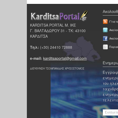
Ακολουθ
Γίνετ
KARDITSA PORTAL Μ. ΙΚΕ
Γ. ΒΑΛΤΑΔΩΡΟΥ 31 - ΤΚ: 43100
Ακολου
ΚΑΡΔΙΤΣΑ
Ακολο
Τηλ:
(+30) 24410 72888
Παρακ
e-mail:
karditsaportal@gmail.com
Ενημερω
ΔΙΕΥΘΥΝΣΗ ΤΣΟΜΠΑΝΙΔΗΣ ΧΡΥΣΟΣΤΟΜΟΣ
Εγγραφε
ενημερω
του ηλε
ταχυδρο
ενημερω
τελευτα