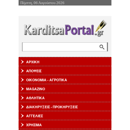
Πέμπτη, 06 Αυγούστου 2026
Επιστροφή στην Πλοήγηση
Αναζήτηση
Φόρμα αναζήτησης
ΑΡΧΙΚΗ
ΑΠΟΨΕΙΣ
ΟΙΚΟΝΟΜΙΑ - ΑΓΡΟΤΙΚΑ
MAGAZINO
ΑΘΛΗΤΙΚΑ
ΔΙΑΚΗΡΥΞΕΙΣ - ΠΡΟΚΗΡΥΞΕΙΣ
ΑΓΓΕΛΙΕΣ
ΧΡΗΣΙΜΑ