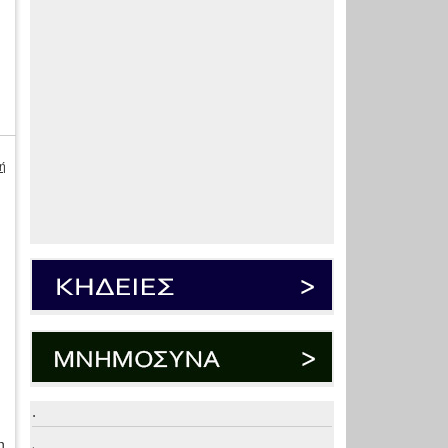
ή
.
η
.