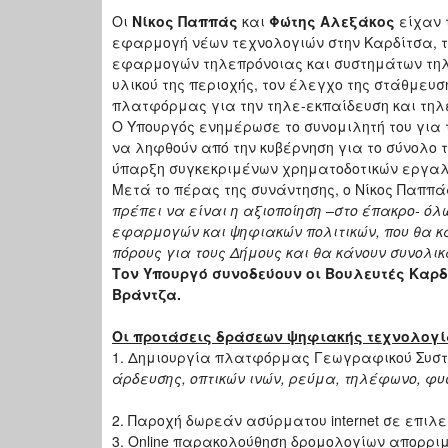
Οι
Νίκος Παππάς
και
Φώτης Αλεξάκος
είχαν 
εφαρμογή νέων τεχνολογιών στην Καρδίτσα, τ
εφαρμογών τηλεπρόνοιας και συστημάτων τηλεμ
υλικού της περιοχής, τον έλεγχο της στάθμευσ
πλατφόρμας για την τηλε-εκπαίδευση και τηλ
Ο Υπουργός ενημέρωσε το συνομιλητή του για 
να ληφθούν από την κυβέρνηση για το σύνολο τ
ύπαρξη συγκεκριμένων χρηματοδοτικών εργαλε
Μετά το πέρας της συνάντησης, ο Νίκος Παππ
πρέπει να είναι η αξιοποίηση –στο έπακρο- ό
εφαρμογών και ψηφιακών πολιτικών, που θα κά
πόρους για τους Δήμους και θα κάνουν συνολι
Τον Υπουργό συνοδεύουν οι Βουλευτές Καρδ
Βράντζα.
Οι προτάσεις δράσεων ψηφιακής τεχνολογί
1. Δημιουργία πλατφόρμας Γεωγραφικού Συστ
άρδευσης, οπτικών ινών, ρεύμα, τηλέφωνο, φυ
2. Παροχή δωρεάν ασύρματου internet σε επιλ
3. Online παρακολούθηση δρομολογίων απορρ