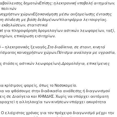
ιαβούλευσης δημοτών
Επίσης: ηλεκτρονική υποβολή αιτημάτων,
 πολιτώ
ν
οινοχρήστων χώρων
Εξοικονόμηση μέσω αυξομείωσης έντασης
ατη σύνδεση με βάση δεδομένων/πλατφόρμα λειτουργίας.
εκδηλώσεων, στατιστικά
let για πληροφόρηση δρομολογίων αστικών λεωφορείων, ταξί,
τηρίων, επικύρωση εισιτηρίων.
ύ – ηλεκτρονικός ξεναγός.
Στο διαδίκτυο, σε σταντ, κινητά
οτίσματος κοινοχρήστων χώρων.
Πότισμα ανάλογα με υγρασία,
ες στάσεις αστικών λεωφορείων).
Δρομολόγια, επικείμενες
α κρίσιμους φορείς, όπως το Νοσοκομείο.
ια να φθάσουμε στην διαδικασία ανάθεσης ή διαγωνισμού
εις σε Διαύγεια και ΚΗΜΔΗΣ. Χωρίς να υπάρχει αυτόματη
αραχτεί η αλληλουχία των κινήσεων υπάρχει ακυρότητα
 Ο ελάχιστος χρόνος για τον πρόχειρο διαγωνισμό μέχρι την