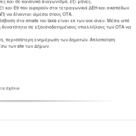
ς και σε κανονικό διαγωνισμό, έξι μήνες.
 Ε1 και Ε9 που αφορούν στα τετραγωνικά ΔΕΗ και οικοπέδων
ΑΠ) να δίνονται άμεσα στους ΟΤΑ.
ρόσβαση στα emails του taxis είναι εκ των ουκ άνευ. Μέσα από
η δυνατότητα σε εξουσιοδοτημένους υπαλλήλους των ΟΤΑ να
ση, περισσότερη ενημέρωση των δημοτών. Απλοποίηση
σω των site των Δήμων.
ετε σχόλια