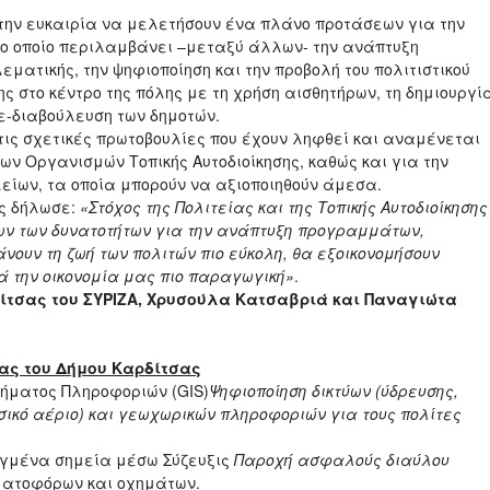
την ευκαιρία να μελετήσουν ένα πλάνο προτάσεων για την
ο οποίο περιλαμβάνει –μεταξύ άλλων- την ανάπτυξη
ατικής, την ψηφιοποίηση και την προβολή του πολιτιστικού
ης στο κέντρο της πόλης με τη χρήση αισθητήρων, τη δημιουργί
ε-διαβούλευση των δημοτών.
τις σχετικές πρωτοβουλίες που έχουν ληφθεί και αναμένεται
ων Οργανισμών Τοπικής Αυτοδιοίκησης, καθώς και για την
ίων, τα οποία μπορούν να αξιοποιηθούν άμεσα.
άς δήλωσε:
«Στόχος της Πολιτείας και της Τοπικής Αυτοδιοίκησης
λων των δυνατοτήτων για την ανάπτυξη προγραμμάτων,
νουν τη ζωή των πολιτών πιο εύκολη, θα εξοικονομήσουν
κά την οικονομία μας πιο παραγωγική»
.
ίτσας του ΣΥΡΙΖΑ, Χρυσούλα Κατσαβριά και Παναγιώτα
ας του Δήμου Καρδίτσας
ήματος Πληροφοριών (GIS)
Ψηφιοποίηση δικτύων (ύδρευσης,
σικό αέριο) και γεωχωρικών πληροφοριών για τους πολίτες
εγμένα σημεία μέσω Σύζευξις
Παροχή ασφαλούς διαύλου
ιματοφόρων και οχημάτων.