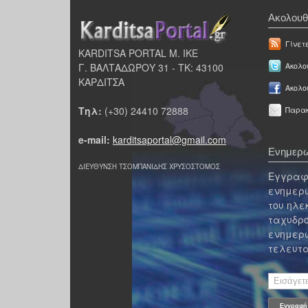
Ακολουθ
Γίνετ
KARDITSA PORTAL Μ. ΙΚΕ
Γ. ΒΑΛΤΑΔΩΡΟΥ 31 - ΤΚ: 43100
Ακολου
ΚΑΡΔΙΤΣΑ
Ακολο
Τηλ:
(+30) 24410 72888
Παρακ
e-mail:
karditsaportal@gmail.com
Ενημερω
ΔΙΕΥΘΥΝΣΗ ΤΣΟΜΠΑΝΙΔΗΣ ΧΡΥΣΟΣΤΟΜΟΣ
Εγγραφε
ενημερω
του ηλε
ταχυδρο
ενημερω
τελευτα