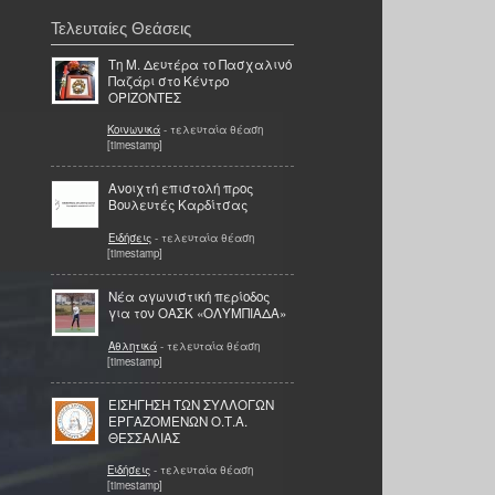
Τελευταίες Θεάσεις
Τη Μ. Δευτέρα το Πασχαλινό
Παζάρι στο Κέντρο
ΟΡΙΖΟΝΤΕΣ
Κοινωνικά
- τελευταία θέαση
[timestamp]
Ανοιχτή επιστολή προς
Βουλευτές Καρδίτσας
Ειδήσεις
- τελευταία θέαση
[timestamp]
Nέα αγωνιστική περίοδος
για τον ΟΑΣΚ «ΟΛΥΜΠΙΑΔΑ»
Αθλητικά
- τελευταία θέαση
[timestamp]
ΕΙΣΗΓΗΣΗ ΤΩΝ ΣΥΛΛΟΓΩΝ
ΕΡΓΑΖΟΜΕΝΩΝ Ο.Τ.Α.
ΘΕΣΣΑΛΙΑΣ
Ειδήσεις
- τελευταία θέαση
[timestamp]