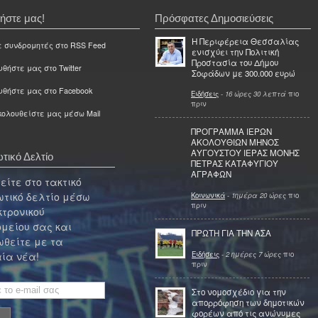
ήστε μας!
Πρόσφατες Δημοσιεύσεις
Η Περιφέρεια Θεσσαλίας
ε συνδρομητές στο RSS Feed
ενισχύει την Πολιτική
Προστασία του Δήμου
θήστε μας στο Twitter
Σοφάδων με 300.000 ευρώ
υθήστε μας στο Facebook
Ειδήσεις
-
16 ώρες 30 λεπτά
πιο
πριν
ολουθείστε μας μέσω Mail
ΠΡΟΓΡΑΜΜΑ ΙΕΡΩΝ
ΑΚΟΛΟΥΘΙΩΝ ΜΗΝΟΣ
ΑΥΓΟΥΣΤΟΥ ΙΕΡΑΣ ΜΟΝΗΣ
τικό Δελτίο
ΠΕΤΡΑΣ ΚΑΤΑΦΥΓΙΟΥ
ΑΓΡΑΦΩΝ
ίτε στο τακτικό
τικό δελτίο μέσω
Κοινωνικά
-
1ημέρα 20 ώρες
πιο
πριν
κτρονικού
μείου σας και
ΠΡΩΤΗ ΓΙΑ ΤΗΝ ΑΣΑ
θείτε με τα
Ειδήσεις
-
2 ημέρες 7 ώρες
πιο
ία νέα!
πριν
Στο νομοσχέδιο για την
απορρόφηση των δημοτικών
φορέων από τις ανώνυμες