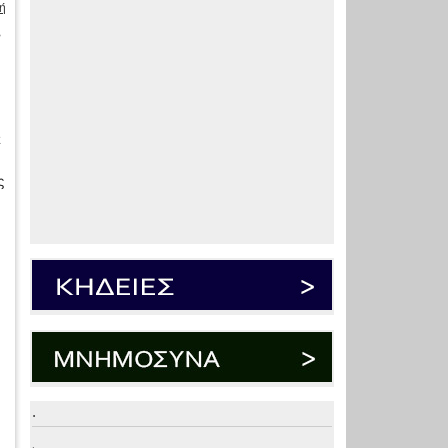
ή
»
ε
ς
.
.