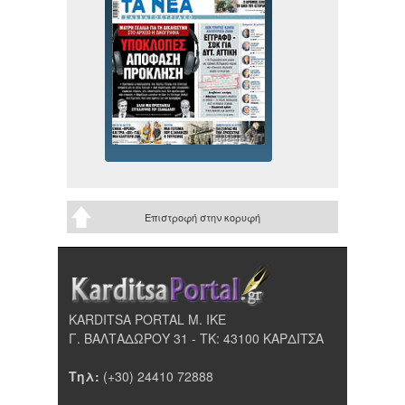
Επιστροφή στην κορυφή
KARDITSA PORTAL Μ. ΙΚΕ
Γ. ΒΑΛΤΑΔΩΡΟΥ 31 - ΤΚ: 43100 ΚΑΡΔΙΤΣΑ
Τηλ:
(+30) 24410 72888