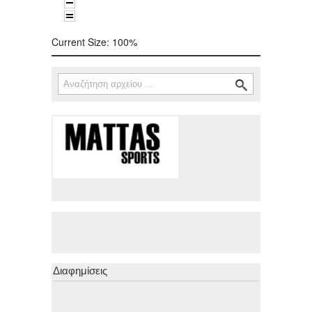
Current Size:
100%
Αναζήτηση
Φόρμα αναζήτησης
Διαφημίσεις