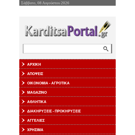
Σάββατο, 08 Αυγούστου 2026
Επιστροφή στην Πλοήγηση
Αναζήτηση
Φόρμα αναζήτησης
ΑΡΧΙΚΗ
ΑΠΟΨΕΙΣ
ΟΙΚΟΝΟΜΙΑ - ΑΓΡΟΤΙΚΑ
MAGAZINO
ΑΘΛΗΤΙΚΑ
ΔΙΑΚΗΡΥΞΕΙΣ - ΠΡΟΚΗΡΥΞΕΙΣ
ΑΓΓΕΛΙΕΣ
ΧΡΗΣΙΜΑ