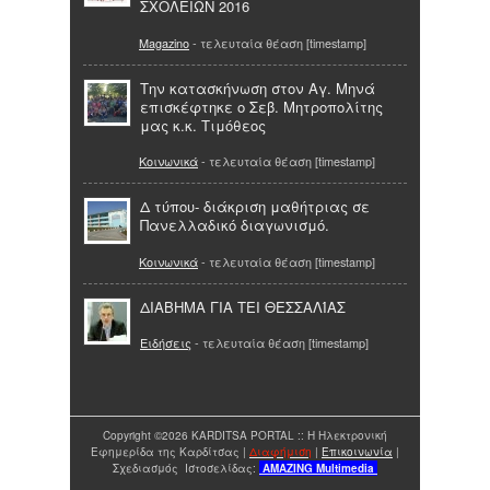
ΣΧΟΛΕΙΩΝ 2016
Magazino
- τελευταία θέαση [timestamp]
Την κατασκήνωση στον Αγ. Μηνά
επισκέφτηκε ο Σεβ. Μητροπολίτης
μας κ.κ. Τιμόθεος
Κοινωνικά
- τελευταία θέαση [timestamp]
Δ τύπου- διάκριση μαθήτριας σε
Πανελλαδικό διαγωνισμό.
Κοινωνικά
- τελευταία θέαση [timestamp]
ΔΙΑΒΗΜΑ ΓΙΑ ΤΕΙ ΘΕΣΣΑΛΊΑΣ
Ειδήσεις
- τελευταία θέαση [timestamp]
Copyright ©2026 KARDITSA PORTAL :: Η Ηλεκτρονική
Εφημερίδα της Καρδίτσας |
Διαφήμιση
|
Επικοινωνία
|
Σχεδιασμός Ιστοσελίδας:
AMAZING
Multimedia