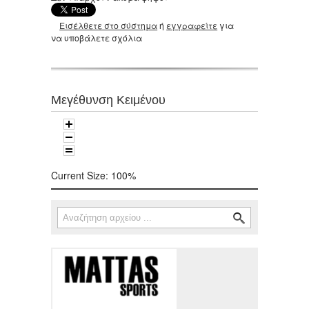
Εισέλθετε στο σύστημα
ή
εγγραφείτε
για
να υποβάλετε σχόλια
Μεγέθυνση Κειμένου
Current Size:
100%
Αναζήτηση
Φόρμα αναζήτησης