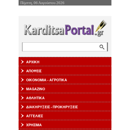
Πέμπτη, 06 Αυγούστου 2026
Επιστροφή στην Πλοήγηση
Αναζήτηση
Φόρμα αναζήτησης
ΑΡΧΙΚΗ
ΑΠΟΨΕΙΣ
ΟΙΚΟΝΟΜΙΑ - ΑΓΡΟΤΙΚΑ
MAGAZINO
ΑΘΛΗΤΙΚΑ
ΔΙΑΚΗΡΥΞΕΙΣ - ΠΡΟΚΗΡΥΞΕΙΣ
ΑΓΓΕΛΙΕΣ
ΧΡΗΣΙΜΑ