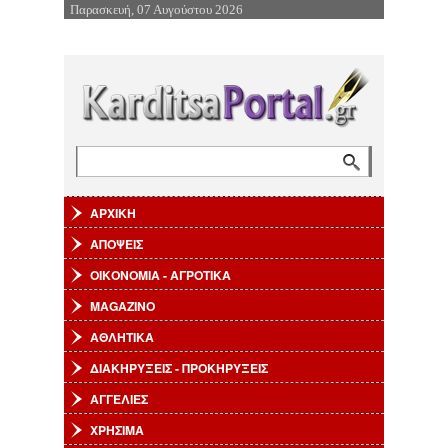
Παρασκευή, 07 Αυγούστου 2026
Επιστροφή στην Πλοήγηση
Αναζήτηση
Φόρμα αναζήτησης
ΑΡΧΙΚΗ
ΑΠΟΨΕΙΣ
ΟΙΚΟΝΟΜΙΑ - ΑΓΡΟΤΙΚΑ
MAGAZINO
ΑΘΛΗΤΙΚΑ
ΔΙΑΚΗΡΥΞΕΙΣ - ΠΡΟΚΗΡΥΞΕΙΣ
ΑΓΓΕΛΙΕΣ
ΧΡΗΣΙΜΑ