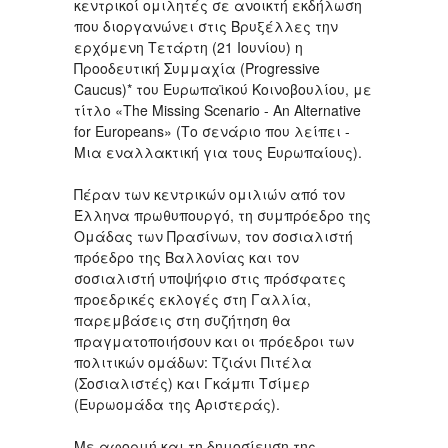
κεντρικοί ομιλητές σε ανοικτή εκδήλωση
που διοργανώνει στις Βρυξέλλες την
ερχόμενη Τετάρτη (21 Ιουνίου) η
Προοδευτική Συμμαχία (Progressive
Caucus)* του Ευρωπαϊκού Κοινοβουλίου, με
τίτλο «Τhe Missing Scenario - Αn Alternative
for Europeans» (Το σενάριο που λείπει -
Μια εναλλακτική για τους Ευρωπαίους).
Πέραν των κεντρικών ομιλιών από τον
Έλληνα πρωθυπουργό, τη συμπρόεδρο της
Ομάδας των Πρασίνων, τον σοσιαλιστή
πρόεδρο της Βαλλονίας και τον
σοσιαλιστή υποψήφιο στις πρόσφατες
προεδρικές εκλογές στη Γαλλία,
παρεμβάσεις στη συζήτηση θα
πραγματοποιήσουν και οι πρόεδροι των
πολιτικών ομάδων: Τζιάνι Πιτέλα
(Σοσιαλιστές) και Γκάμπι Τσίμερ
(Ευρωομάδα της Αριστεράς).
Με αφορμή και τη δημοσίευση της