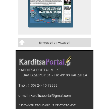
Επιστροφή στην κορυφή
KARDITSA PORTAL Μ. ΙΚΕ
Γ. ΒΑΛΤΑΔΩΡΟΥ 31 - ΤΚ: 43100 ΚΑΡΔΙΤΣΑ
Τηλ:
(+30) 24410 72888
e-mail:
karditsaportal@gmail.com
ΔΙΕΥΘΥΝΣΗ ΤΣΟΜΠΑΝΙΔΗΣ ΧΡΥΣΟΣΤΟΜΟΣ