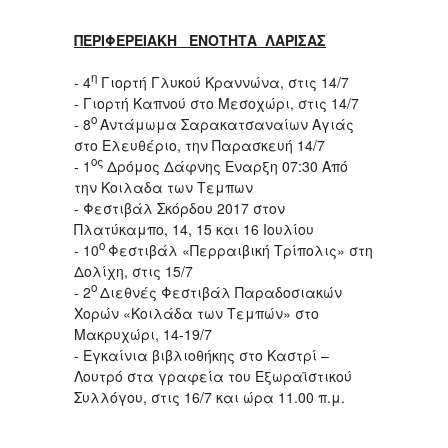
ΠΕΡΙΦΕΡΕΙΑΚΗ ΕΝΟΤΗΤΑ ΛΑΡΙΣΑΣ
η
- 4
Γιορτή Γλυκού Κραννώνα, στις 14/7
- Γιορτή Καπνού στο Μεσοχώρι, στις 14/7
ο
- 8
Αντάμωμα Σαρακατσαναίων Αγιάς
στο Ελευθέριο, την Παρασκευή 14/7
ος
- 1
Δρόμος Δάφνης Εναρξη 07:30 Από
την Κοιλαδα των Τεμπων
- Φεστιβάλ Σκόρδου 2017 στον
Πλατύκαμπο, 14, 15 και 16 Ιουλίου
ο
- 10
Φεστιβάλ «Περραιβική Τρίπολις» στη
Δολίχη, στις 15/7
ο
- 2
Διεθνές Φεστιβάλ Παραδοσιακών
Χορών «Κοιλάδα των Τεμπών» στο
Μακρυχώρι, 14-19/7
- Εγκαίνια βιβλιοθήκης στο Καστρί –
Λουτρό στα γραφεία του Εξωραϊστικού
Συλλόγου, στις 16/7 και ώρα 11.00 π.μ.