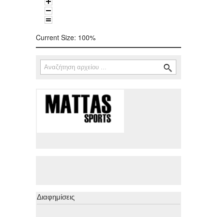
Current Size:
100%
Αναζήτηση
Φόρμα αναζήτησης
Διαφημίσεις