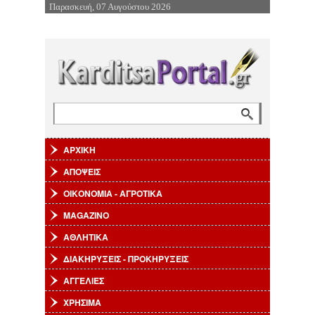
Παρασκευή, 07 Αυγούστου 2026
Επιστροφή στην Πλοήγηση
Αναζήτηση
Φόρμα αναζήτησης
ΑΡΧΙΚΗ
ΑΠΟΨΕΙΣ
ΟΙΚΟΝΟΜΙΑ - ΑΓΡΟΤΙΚΑ
MAGAZINO
ΑΘΛΗΤΙΚΑ
ΔΙΑΚΗΡΥΞΕΙΣ - ΠΡΟΚΗΡΥΞΕΙΣ
ΑΓΓΕΛΙΕΣ
ΧΡΗΣΙΜΑ