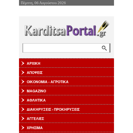
Πέμπτη, 06 Αυγούστου 2026
Επιστροφή στην Πλοήγηση
Αναζήτηση
Φόρμα αναζήτησης
ΑΡΧΙΚΗ
ΑΠΟΨΕΙΣ
ΟΙΚΟΝΟΜΙΑ - ΑΓΡΟΤΙΚΑ
MAGAZINO
ΑΘΛΗΤΙΚΑ
ΔΙΑΚΗΡΥΞΕΙΣ - ΠΡΟΚΗΡΥΞΕΙΣ
ΑΓΓΕΛΙΕΣ
ΧΡΗΣΙΜΑ