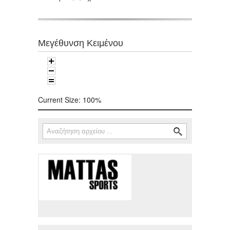
Μεγέθυνση Κειμένου
Current Size:
100%
Αναζήτηση
Φόρμα αναζήτησης